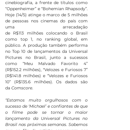
cinebiografia, a frente de títulos como 
“Oppenheimer” e “Bohemian Rhapsody”. 
Hoje (14/5) atinge o marco de 5 milhões 
de pessoas nos cinemas do país com 
uma arrecadação 
de R$113 milhões colocando o Brasil 
como top 1, no ranking global, em 
público. A produção também performa 
no Top 10 de lançamentos da Universal 
Pictures no Brasil, junto a sucessos 
como “Meu Malvado Favorito 4” 
(R$152.2 milhões), "Velozes e Furiosos 7” 
(R$141.8 milhões) e “Velozes e Furiosos 
10” (R$135.6 milhões). Os dados são 
da 
Comscore
. 
“Estamos muito orgulhosos com o 
sucesso de ‘Michael’ e confiantes de que 
o filme pode se tornar o maior 
lançamento da Universal Pictures no 
Brasil nas próximas semanas. Sabemos 