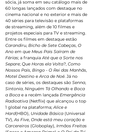
sócia, já soma em seu catálogo mais de 
60 longas lançados com destaque no 
cinema nacional e no exterior e mais de 
40 séries para televisão e plataformas 
de streaming, além de 10 filmes e 
projetos especiais para TV e streaming. 
Entre os filmes em destaque estão 
Carandiru
, 
Bicho de Sete Cabeças
, 
O 
Ano em que Meus Pais Saíram de 
Férias
; a franquia 
Até que a Sorte nos 
Separe
; 
Que Horas ela Volta?
, 
Como 
Nossos Pais
, 
Bingo - O Rei das Manhãs
, 
Motel Destino 
e 
Arca de Noé
. Já no 
caso de séries, os destaques são 
Senna
, 
Sintonia
, 
Ninguém Tá Olhando
 e 
Boca 
a Boca
 e a recém lançada 
Emergência 
Radioativa
 (Netflix) que alcançou o top 
1 global na plataforma;
 Alice e 
Hard
(HBO), 
Unidade Básica
 (Universal 
TV), 
As Five
, 
Onde está meu coração
 e 
Carcereiros 
(Globoplay), 
Irmãos Freitas