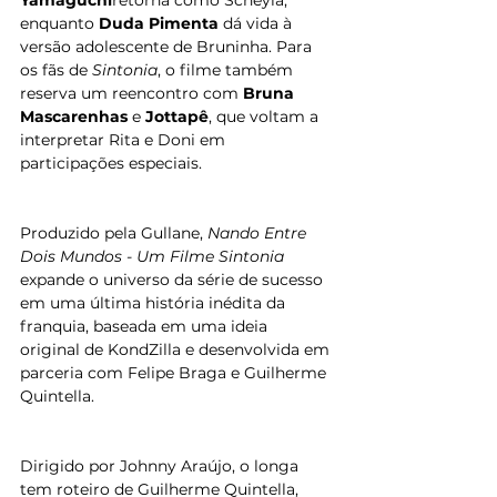
Yamaguchi
retorna como Scheyla, 
enquanto 
Duda Pimenta 
dá vida à 
versão adolescente de Bruninha. Para 
os fãs de 
Sintonia
, o filme também 
reserva um reencontro com 
Bruna 
Mascarenhas
 e 
Jottapê
, que voltam a 
interpretar Rita e Doni em 
participações especiais.
Produzido pela Gullane, 
Nando Entre 
Dois Mundos - Um Filme Sintonia
expande o universo da série de sucesso 
em uma última história inédita da 
franquia, baseada em uma ideia 
original de KondZilla e desenvolvida em 
parceria com Felipe Braga e Guilherme 
Quintella. 
Dirigido por Johnny Araújo, o longa 
tem roteiro de Guilherme Quintella, 