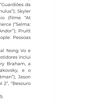
“Guardiões da 
lus”); Skyler 
o (filme “At 
erce (“Selma: 
dor”); Pruitt 
ople: Pessoas 
tal Nong Vo e 
idores inclui 
ry Braham, a 
akovsky, e o 
man”), Jason 
l 2”, “Besouro 
5.