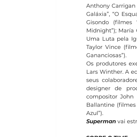
Anthony Carrigan (
Galáxia”, “O Esqua
Gisondo (filmes “
Midnight”); María 
Uma Luta pela Igua
Taylor Vince (fil
Gananciosas”).
Os produtores ex
Lars Winther. A e
seus colaborador
designer de pro
compositor John 
Ballantine (filmes
Azul”).
Superman
 vai es