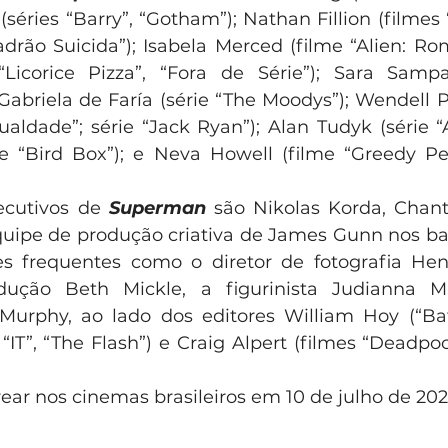
séries “Barry”, “Gotham”); Nathan Fillion (filmes 
drão Suicida”); Isabela Merced (filme “Alien: Romu
Licorice Pizza”, “Fora de Série”); Sara Sampai
Gabriela de Faría (série “The Moodys”); Wendell Pi
ldade”; série “Jack Ryan”); Alan Tudyk (série “An
me “Bird Box”); e Neva Howell (filme “Greedy Pe
ecutivos de 
Superman
 são Nikolas Korda, Chan
quipe de produção criativa de James Gunn nos bast
es frequentes como o diretor de fotografia Hen
dução Beth Mickle, a figurinista Judianna M
Murphy, ao lado dos editores William Hoy (“Bat
 “IT”, “The Flash”) e Craig Alpert (filmes “Deadpoo
trear nos cinemas brasileiros em 10 de julho de 202