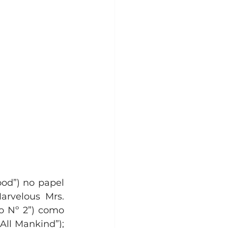
od”) no papel 
rvelous Mrs. 
o Nº 2”) como 
All Mankind”); 