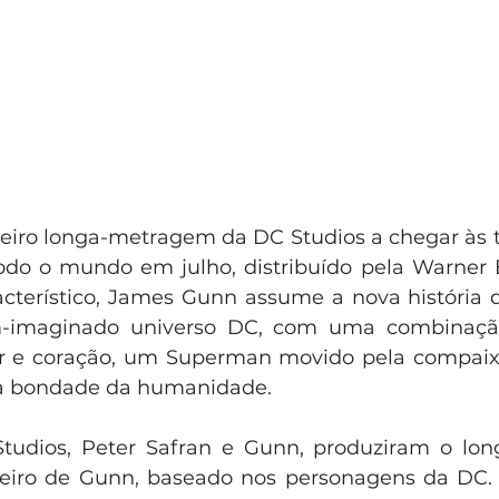
meiro longa-metragem da DC Studios a chegar às t
do o mundo em julho, distribuído pela Warner Br
acterístico, James Gunn assume a nova história d
m-imaginado universo DC, com uma combinação
r e coração, um Superman movido pela compaix
na bondade da humanidade. 
udios, Peter Safran e Gunn, produziram o lon
teiro de Gunn, baseado nos personagens da DC. 