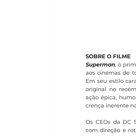
SOBRE O FILME
Superman
, o pri
aos cinemas de to
Em seu estilo car
original no recé
ação épica, humo
crença inerente 
Os CEOs da DC St
com direção e ro