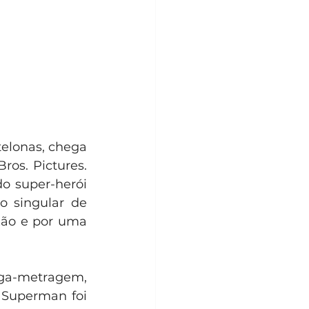
elonas, chega 
os. Pictures. 
o super-herói 
 singular de 
ão e por uma 
ga-metragem, 
Superman foi 