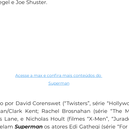
egel e Joe Shuster.
Acesse a max e confira mais conteúdos do 
Superman
o por David Corenswet (“Twisters”, série “Hollywo
n/Clark Kent; Rachel Brosnahan (série “The Ma
s Lane, e Nicholas Hoult (filmes “X-Men”, “Jurad
relam 
Superman
 os atores Edi Gathegi (série “For 