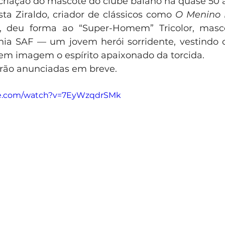
 criação do mascote do clube baiano há quase 50 a
sta Ziraldo, criador de clássicos como 
O Menino 
, deu forma ao “Super-Homem” Tricolor, mascot
ia SAF — um jovem herói sorridente, vestindo o
 em imagem o espírito apaixonado da torcida.
rão anunciadas em breve.
be.com/watch?v=7EyWzqdrSMk