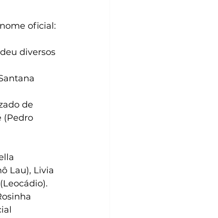
ome oficial: 
deu diversos 
 Santana 
izado de 
 (Pedro 
lla 
 Lau), Livia 
(Leocádio).
Rosinha 
ial 