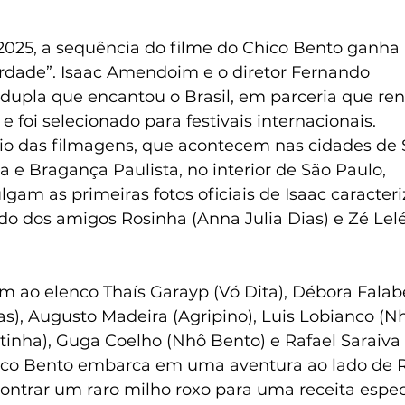
025, a sequência do filme do Chico Bento ganha n
ardade”. Isaac Amendoim e o diretor Fernando 
 dupla que encantou o Brasil, em parceria que ren
e foi selecionado para festivais internacionais. 
cio das filmagens, que acontecem nas cidades de
ba e Bragança Paulista, no interior de São Paulo, 
lgam as primeiras fotos oficiais de Isaac caracter
do dos amigos Rosinha (Anna Julia Dias) e Zé Lelé
am ao elenco Thaís Garayp (Vó Dita), Débora Falabe
s), Augusto Madeira (Agripino), Luis Lobianco (Nhô
tinha), Guga Coelho (Nhô Bento) e Rafael Saraiva 
ico Bento embarca em uma aventura ao lado de 
ontrar um raro milho roxo para uma receita espec