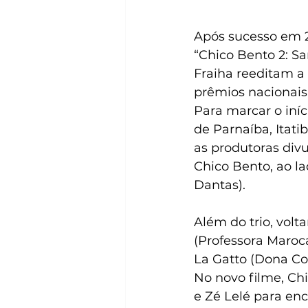
Após sucesso em 2
“Chico Bento 2: S
Fraiha reeditam a
prêmios nacionais 
Para marcar o iní
de Parnaíba, Itati
as produtoras divu
Chico Bento, ao la
Dantas).
Além do trio, volt
(Professora Maroca
La Gatto (Dona Co
No novo filme, Ch
e Zé Lelé para enc