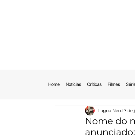
Home
Notícias
Críticas
Filmes
Séri
Lagoa Nerd
7 de j
Nome do no
anunciado: