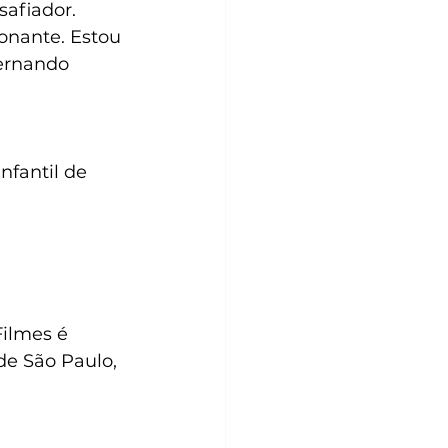
safiador. 
onante. Estou 
Fernando 
nfantil de 
ilmes é 
de São Paulo, 