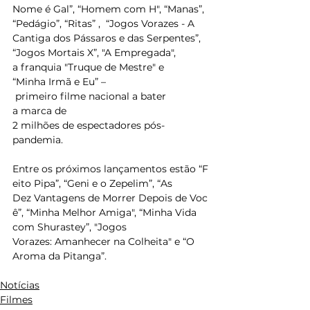
Nome é Gal”, “Homem com H", “Manas”, 
“Pedágio”, “Ritas” ,  “Jogos Vorazes - A 
Cantiga dos Pássaros e das Serpentes”, 
“Jogos Mortais X”, "A Empregada", 
a franquia "Truque de Mestre" e 
“Minha Irmã e Eu” –
 primeiro filme nacional a bater 
a marca de 
2 milhões de espectadores pós-
pandemia.  
Entre os próximos lançamentos estão “F
eito Pipa”, “Geni e o Zepelim”, “As 
Dez Vantagens de Morrer Depois de Voc
ê”, “Minha Melhor Amiga", “Minha Vida 
com Shurastey”, "Jogos 
Vorazes: Amanhecer na Colheita" e “O 
Aroma da Pitanga”. 
Notícias
Filmes