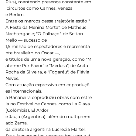
Plus), mantendo presença constante em
 circuitos como Cannes, Veneza 
e Berlim. 
Entre os marcos dessa trajetória estão "
A Festa da Menina Morta", de Matheus 
Nachtergaele; "O Palhaço", de Selton 
Mello — sucesso de 
1,5 milhão de espectadores e representa
nte brasileiro no Oscar —, 
e títulos de uma nova geração, como "M
ate-me Por Favor" e "Medusa", de Anita 
Rocha da Silveira, e "Fogaréu", de Flávia 
Neves. 
Com atuação expressiva em coproduçõ
es internacionais, 
a Bananeira coproduziu obras com estre
ia no Festival de Cannes, como La Playa 
(Colômbia), El Ardor 
e Jauja (Argentina), além do multipremi
ado Zama, 
da diretora argentina Lucrecia Martel. 
Seus lançamentos recentes incluem o d