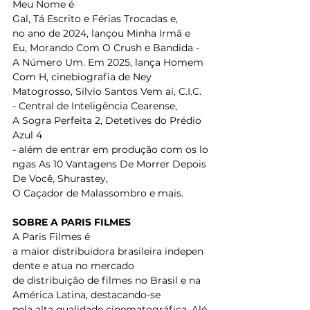
Meu Nome é 
Gal, Tá Escrito e Férias Trocadas e, 
no ano de 2024, lançou Minha Irmã e 
Eu, Morando Com O Crush e Bandida - 
A Número Um. Em 2025, lança Homem 
Com H, cinebiografia de Ney 
Matogrosso, Sílvio Santos Vem aí, C.I.C. 
- Central de Inteligência Cearense, 
A Sogra Perfeita 2, Detetives do Prédio 
Azul 4 
- além de entrar em produção com os lo
ngas As 10 Vantagens De Morrer Depois 
De Você, Shurastey, 
O Caçador de Malassombro e mais.  
SOBRE A PARIS FILMES
A Paris Filmes é 
a maior distribuidora brasileira indepen
dente e atua no mercado 
de distribuição de filmes no Brasil e na 
América Latina, destacando-se 
pela alta qualidade cinematográfica. Alé