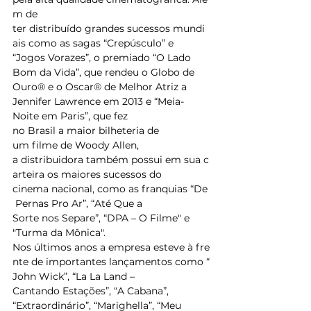
m de 
ter distribuído grandes sucessos mundi
ais como as sagas “Crepúsculo” e 
“Jogos Vorazes”, o premiado “O Lado 
Bom da Vida”, que rendeu o Globo de 
Ouro®️ e o Oscar®️ de Melhor Atriz a 
Jennifer Lawrence em 2013 e “Meia-
Noite em Paris”, que fez 
no Brasil a maior bilheteria de 
um filme de Woody Allen, 
a distribuidora também possui em sua c
arteira os maiores sucessos do 
cinema nacional, como as franquias “De
 Pernas Pro Ar”, “Até Que a 
Sorte nos Separe”, “DPA – O Filme" e 
"Turma da Mônica". 
Nos últimos anos a empresa esteve à fre
nte de importantes lançamentos como “
John Wick”, “La La Land – 
Cantando Estações”, “A Cabana”, 
“Extraordinário”, “Marighella”, “Meu 