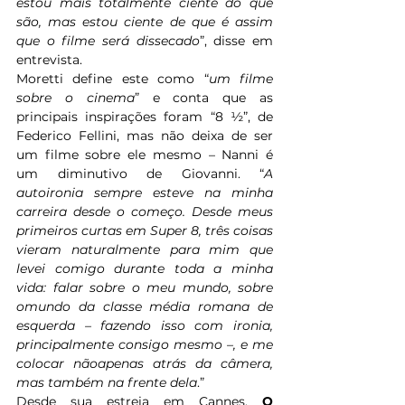
estou mais totalmente ciente do que 
são, mas estou ciente de que é assim 
que o filme será dissecado
”, disse em 
entrevista. 
Moretti define este como “
um filme 
sobre o cinema
” e conta que as 
principais inspirações foram “8 ½”, de 
Federico Fellini, mas não deixa de ser 
um filme sobre ele mesmo – Nanni é 
um diminutivo de Giovanni. “
A 
autoironia sempre esteve na minha 
carreira desde o começo. Desde meus 
primeiros curtas em Super 8, três coisas 
vieram naturalmente para mim que 
levei comigo durante toda a minha 
vida: falar sobre o meu mundo, sobre 
omundo da classe média romana de 
esquerda – fazendo isso com ironia, 
principalmente consigo mesmo –, e me 
colocar nãoapenas atrás da câmera, 
mas também na frente dela
.”
Desde sua estreia em Cannes, 
O 