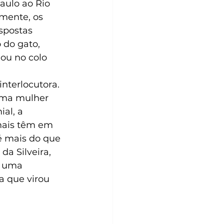
aulo ao Rio 
mente, os 
spostas 
 do gato, 
ou no colo 
nterlocutora. 
uma mulher 
al, a 
mais têm em 
 é mais do que 
a Silveira, 
m uma 
a que virou 