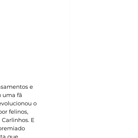
ensamentos e 
u uma fã 
revolucionou o 
r felinos, 
Carlinhos. E 
 premiado 
sta que 