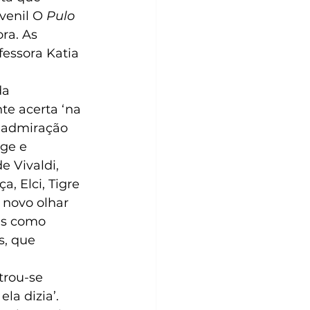
venil O 
Pulo 
ra. As 
fessora Katia 
da 
te acerta ‘na 
a admiração 
ge e 
 Vivaldi, 
, Elci, Tigre 
 novo olhar 
as como 
s, que 
trou-se 
la dizia’. 