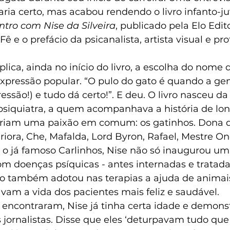
ria certo, mas acabou rendendo o livro infanto-ju
tro com Nise da Silveira
, publicado pela Elo Edito
Fê e o prefácio da psicanalista, artista visual e pro
lica, ainda no início do livro, a escolha do nome 
xpressão popular. “O pulo do gato é quando a gen
essão!) e tudo dá certo!”. E deu. O livro nasceu d
 psiquiatra, a quem acompanhava a história de lon
riam uma paixão em comum: os gatinhos. Dona de
iora, Che, Mafalda, Lord Byron, Rafael, Mestre Onça
m, o já famoso Carlinhos, Nise não só inaugurou um
om doenças psíquicas - antes internadas e tratad
omo também adotou nas terapias a ajuda de animai
vam a vida dos pacientes mais feliz e saudável.
 encontraram, Nise já tinha certa idade e demons
jornalistas. Disse que eles ‘deturpavam tudo que e