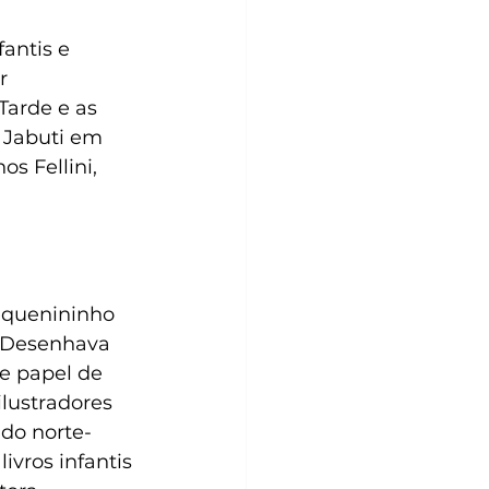
fantis e 
r 
Tarde e as 
 Jabuti em 
s Fellini, 
equenininho 
. Desenhava 
e papel de 
lustradores 
ado norte-
vros infantis 