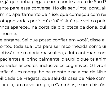
se, já que tinha pegado uma ponte aérea de São P
ente para essa conversa. No dia seguinte, pontual
ram no apartamento de Nise, que começou com re
otagonizadas por ‘sim’ e ‘não’. Até que veio o pulo
inhos apareceu na porta da biblioteca da dona, pul
inhou-se.
e engana. Sei que posso confiar em você’, disse a i
 contou toda sua luta para ser reconhecida como 
fissão de maioria masculina, a luta antimanicomi
acientes e, principalmente, o auxílio que os ani
variados aspectos, inclusive os cognitivos. O livro
afia: é um mergulho na mente e na alma de Nise d
bilidade de Fragata, que saiu da casa de Nise co
r ela, um novo amigo, o Carlinhos, e uma históri