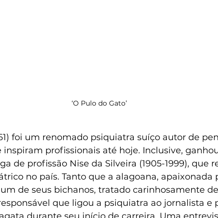
‘O Pulo do Gato’
961) foi um renomado psiquiatra suíço autor de p
nspiram profissionais até hoje. Inclusive, ganho
ega de profissão Nise da Silveira (1905-1999), que 
trico no país. Tanto que a alagoana, apaixonada po
um de seus bichanos, tratado carinhosamente de 
 responsável que ligou a psiquiatra ao jornalista e
ragata durante seu início de carreira. Uma entrevi