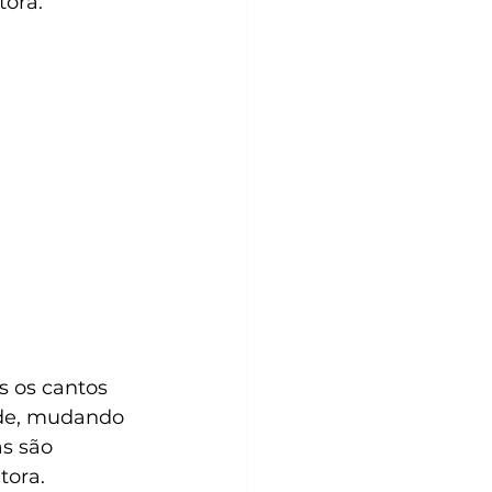
tora.
s os cantos 
ade, mudando 
s são 
tora.