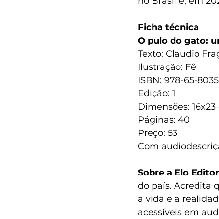
no Brasil e, em 20
Ficha técnica
O pulo do gato: u
Texto: Claudio Fra
Ilustração: Fê
ISBN: 978-65-8035
Edição: 1
Dimensões: 
16x23
Páginas: 40
Preço: 53
Com audiodescriçã
Sobre a Elo Editor
do país. Acredita
a vida e a realida
acessíveis em audi