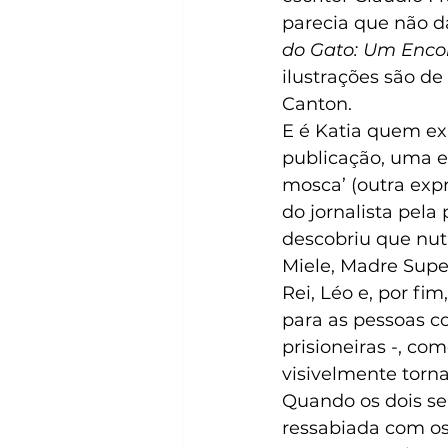
parecia que não da
do Gato: Um Encon
ilustrações são de 
Canton.
E é Katia quem exp
publicação, uma e
mosca’ (outra expr
do jornalista pela
descobriu que nut
Miele, Madre Super
Rei, Léo e, por fi
para as pessoas c
prisioneiras -, c
visivelmente torna
Quando os dois se
ressabiada com os 