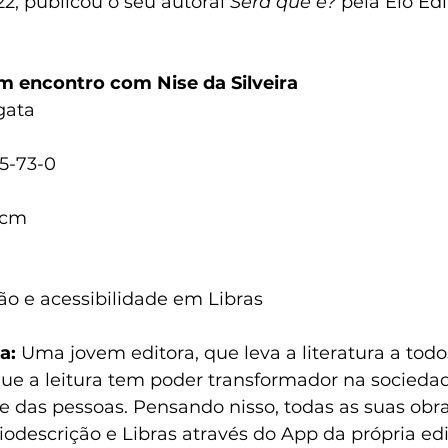
22, publicou o seu autoral 
Será que é?
 pela Elo Edi
m encontro com Nise da Silveira
gata
5-73-0
 cm
o e acessibilidade em Libras
a:
Uma jovem editora, que leva a literatura a todo
 que a leitura tem poder transformador na socied
de das pessoas. 
Pensando nisso, todas as suas obra
odescrição e Libras através do App da própria edi