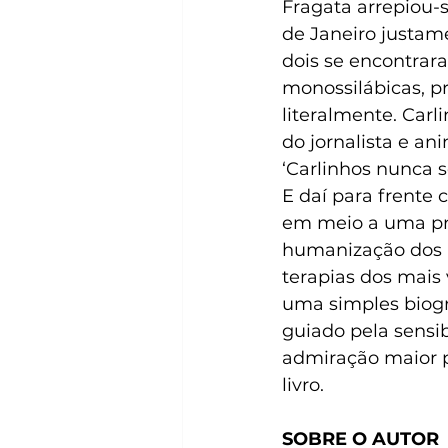
Fragata arrepiou-
de Janeiro justam
dois se encontra
monossilábicas, pr
literalmente. Carl
do jornalista e an
‘Carlinhos nunca s
E daí para frente
em meio a uma pro
humanização dos p
terapias dos mais 
uma simples biogr
guiado pela sensi
admiração maior po
livro.
SOBRE O AUTOR