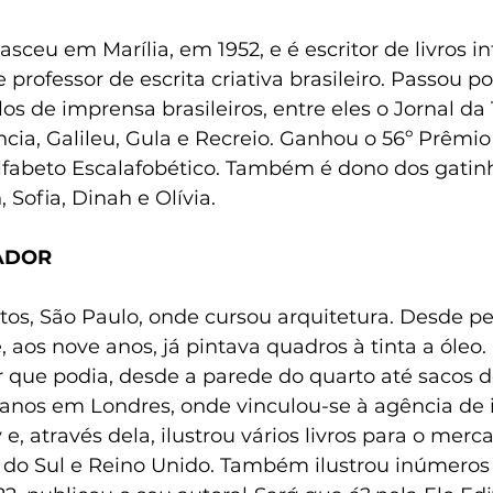
asceu em Marília, em 1952, e é escritor de livros in
 e professor de escrita criativa brasileiro. Passou po
os de imprensa brasileiros, entre eles o Jornal da 
ncia, Galileu, Gula e Recreio. Ganhou o 56º Prêmio
lfabeto Escalafobético. Também é dono dos gatinho
, Sofia, Dinah e Olívia.
ADOR
os, São Paulo, onde cursou arquitetura. Desde p
 aos nove anos, já pintava quadros à tinta a óleo
 que podia, desde a parede do quarto até sacos d
 anos em Londres, onde vinculou-se à agência de i
e, através dela, ilustrou vários livros para o merc
do Sul e Reino Unido. Também ilustrou inúmeros li