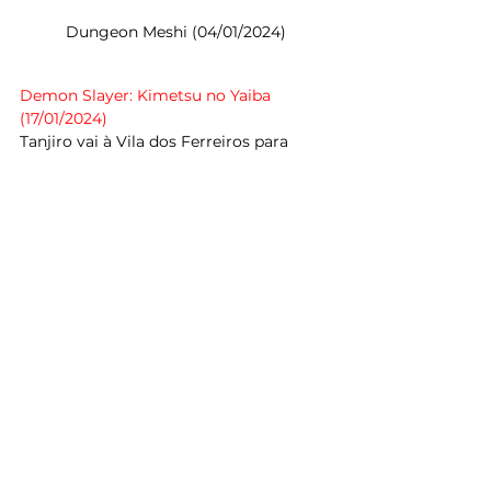
Dungeon Meshi (04/01/2024)
Demon Slayer: Kimetsu no Yaiba 
(17/01/2024) 
Tanjiro vai à Vila dos Ferreiros para 
consertar sua espada. Lá, ele enfrenta 
uma nova ameaça, com a ajuda da 
Hashira do Amor e do Hashira da Névoa.
Séries e TV
Filmes
Notícias