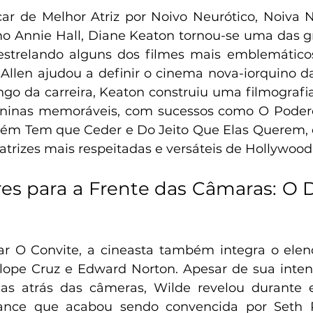
r de Melhor Atriz por Noivo Neurótico, Noiva Ne
o Annie Hall, Diane Keaton tornou-se uma das g
strelando alguns dos filmes mais emblemáticos 
Allen ajudou a definir o cinema nova-iorquino d
ongo da carreira, Keaton construiu uma filmografi
ninas memoráveis, com sucessos como O Podero
uém Tem que Ceder e Do Jeito Que Elas Querem, 
trizes mais respeitadas e versáteis de Hollywood
es para a Frente das Câmaras: O D
 O Convite, a cineasta também integra o elenc
ope Cruz e Edward Norton. Apesar de sua intençã
s atrás das câmeras, Wilde revelou durante en
dance que acabou sendo convencida por Seth 