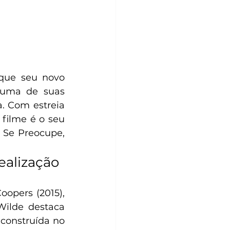
 que seu novo 
 uma de suas 
. Com estreia 
 filme é o seu 
 Se Preocupe, 
ealização
opers (2015), 
ilde destaca 
construída no 