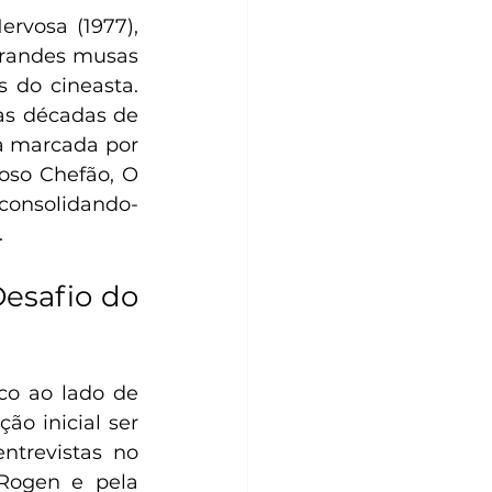
rvosa (1977), 
randes musas 
do cineasta. 
as décadas de 
a marcada por 
so Chefão, O 
consolidando-
.
esafio do 
o ao lado de 
o inicial ser 
trevistas no 
Rogen e pela 