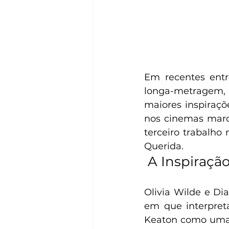
Em recentes entre
longa-metragem,
maiores inspiraçõ
nos cinemas marca
terceiro trabalho
Querida.
 A Inspiraçã
Olivia Wilde e Di
em que interpret
Keaton como uma d