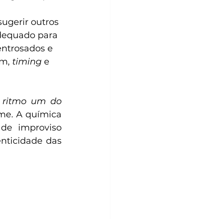
ugerir outros 
dequado para 
entrosados e 
m, 
timing
 e 
 ritmo um do 
me. A química 
de improviso 
ticidade das 