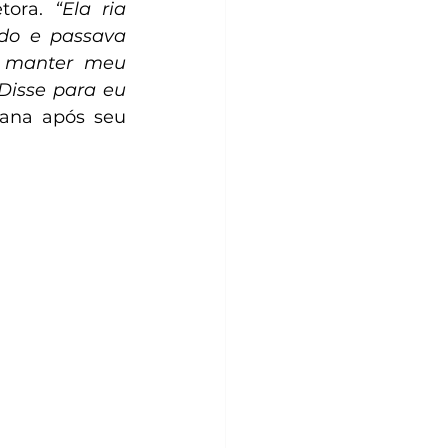
tora. 
“Ela ria 
do e passava 
 manter meu 
Disse para eu 
na após seu 