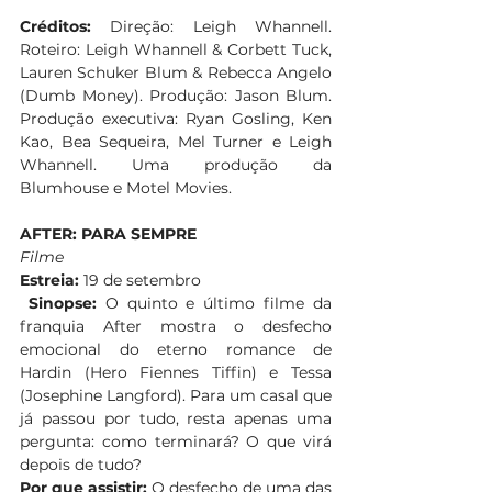
Créditos:
 Direção: Leigh Whannell. 
Roteiro: Leigh Whannell & Corbett Tuck, 
Lauren Schuker Blum & Rebecca Angelo 
(Dumb Money). Produção: Jason Blum. 
Produção executiva: Ryan Gosling, Ken 
Kao, Bea Sequeira, Mel Turner e Leigh 
Whannell. Uma produção da 
Blumhouse e Motel Movies. 
AFTER: PARA SEMPRE
Filme
Estreia:
 19 de setembro
Sinopse:
 O quinto e último filme da 
franquia After mostra o desfecho 
emocional do eterno romance de 
Hardin (Hero Fiennes Tiffin) e Tessa 
(Josephine Langford). Para um casal que 
já passou por tudo, resta apenas uma 
pergunta: como terminará? O que virá 
depois de tudo?
Por que assistir:
 O desfecho de uma das 