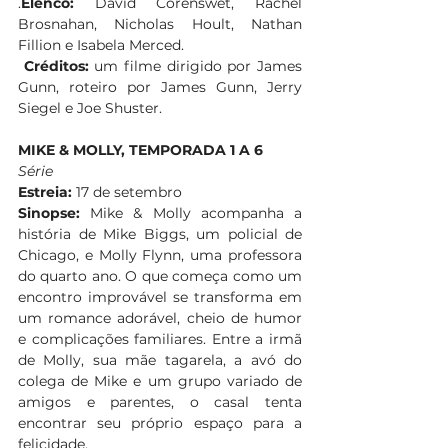
.
Elenco:
 David Corenswet, Rachel 
Brosnahan, Nicholas Hoult, Nathan 
Fillion e Isabela Merced. 
Créditos:
 um filme dirigido por James 
Gunn, roteiro por James Gunn, Jerry 
Siegel e Joe Shuster. 
MIKE & MOLLY, TEMPORADA 1 A 6
Série
Estreia:
 17 de setembro 
Sinopse:
 Mike & Molly acompanha a 
história de Mike Biggs, um policial de 
Chicago, e Molly Flynn, uma professora 
do quarto ano. O que começa como um 
encontro improvável se transforma em 
um romance adorável, cheio de humor 
e complicações familiares. Entre a irmã 
de Molly, sua mãe tagarela, a avó do 
colega de Mike e um grupo variado de 
amigos e parentes, o casal tenta 
encontrar seu próprio espaço para a 
felicidade.