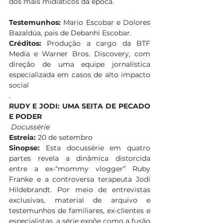
dos mais midiáticos da época.
Testemunhos:
 Mario Escobar e Dolores 
Bazaldúa, pais de Debanhi Escobar. 
Créditos:
 Produção a cargo da BTF 
Media e Warner Bros. Discovery, com 
direção de uma equipe jornalística 
especializada em casos de alto impacto 
social
. 
RUDY E JODI: UMA SEITA DE PECADO 
E PODER
Docusséri
e 
Estreia:
 20 de setembro 
Sinopse:
 Esta docussérie em quatro 
partes revela a dinâmica distorcida 
entre a ex-“mommy vlogger” Ruby 
Franke e a controversa terapeuta Jodi 
Hildebrandt. Por meio de entrevistas 
exclusivas, material de arquivo e 
testemunhos de familiares, ex-clientes e 
especialistas, a série expõe como a fusão 