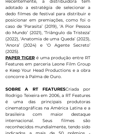
Recentemente, a distribuidora tem 
adotado a estratégia de selecionar a 
dedo filmes de festival para distribuir e 
posicionar em premiações, como foi o 
caso de ‘Parasita’ (2019), ‘A Pior Pessoa 
do Mundo’ (2021), ‘Triângulo da Tristeza’ 
(2022), ‘Anatomia de uma Queda’ (2023), 
‘Anora’ (2024) e ‘O Agente Secreto’ 
(2025).
PAPER TIGER
 é uma produção entre RT 
Features em parceria Leone Film Group 
e Keep Your Head Productions e a obra 
concorre à Palma de Ouro.
SOBRE A RT FEATURES
Criada por 
Rodrigo Teixeira em 2006, a RT Features 
é uma das principais produtoras 
cinematográficas na América Latina e a 
brasileira com maior destaque 
internacional. Seus filmes são 
reconhecidos mundialmente, tendo sido 
indicados a mais de 50 prêmios - 