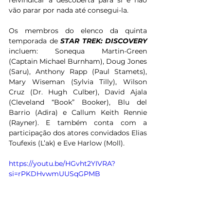
reivindicar a descoberta para si e não 
vão parar por nada até consegui-la.
Os membros do elenco da quinta 
temporada de 
STAR TREK: DISCOVERY
incluem: Sonequa Martin-Green 
(Captain Michael Burnham), Doug Jones 
(Saru), Anthony Rapp (Paul Stamets), 
Mary Wiseman (Sylvia Tilly), Wilson 
Cruz (Dr. Hugh Culber), David Ajala 
(Cleveland “Book” Booker), Blu del 
Barrio (Adira) e Callum Keith Rennie 
(Rayner). E também conta com a 
participação dos atores convidados Elias 
Toufexis (L’ak) e Eve Harlow (Moll).
https://youtu.be/HGvht2YIVRA?
si=rPKDHvwmUUSqGPMB