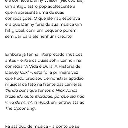
ele conhece Danny Wilson (Nick Jonas), 
um antigo astro pop adolescente a 
quem apresenta uma de suas 
composições. O que ele não esperava 
era que Danny faria da sua música um 
hit global, com um pequeno porém: 
sem dar para ele nenhum crédito. 
Embora já tenha interpretado músicos 
antes – entre os quais John Lennon na 
comédia “A Vida é Dura: A História de 
Dewey Cox” –, esta foi a primeira vez 
que 
Rudd
 precisou demonstrar aptidão 
musical de fato na frente das câmeras. 
"Ainda bem que temos o Nick Jonas 
trazendo autenticidade, porque ela não 
viria de mim"
, ri 
Rudd
, em entrevista ao 
The Upcoming
.
Fã assíduo de música – a ponto de se 