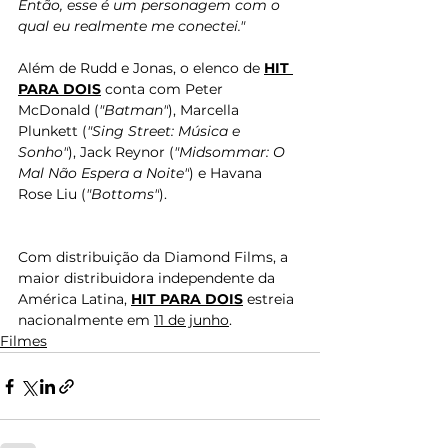
Então, esse é um personagem com o 
qual eu realmente me conectei."
Além de 
Rudd
 e Jonas, o elenco de 
HIT 
PARA DOIS
 conta com Peter 
McDonald (
"Batman"
), Marcella 
Plunkett (
"Sing Street: Música e 
Sonho"
), Jack Reynor (
"Midsommar: O 
Mal Não Espera a Noite"
) e Havana 
Rose Liu (
"Bottoms"
). 
Com distribuição da Diamond Films, a 
maior distribuidora independente da 
América Latina, 
HIT PARA DOIS
 estreia 
nacionalmente em 
11 de junho
.
Filmes