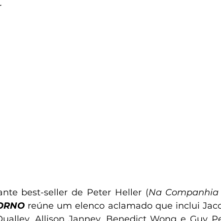
 
nte best-seller de Peter Heller (
Na Companhia 
ORNO
 reúne um elenco aclamado que inclui Jacob
Qualley, Allison Janney, Benedict Wong e Guy Pe