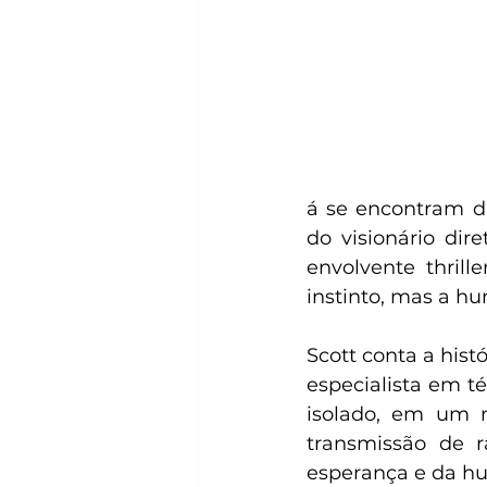
á se encontram di
do visionário dir
envolvente thril
instinto, mas a h
Scott conta a hist
especialista em té
isolado, em um m
transmissão de 
esperança e da hu