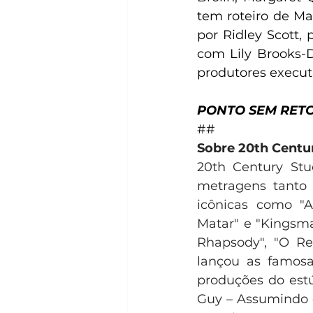
tem roteiro de Mar
por Ridley Scott, p
com Lily Brooks-D
produtores executi
PONTO SEM RET
##
Sobre 20th Centu
20th Century St
metragens tanto 
icônicas como "Av
Matar" e "Kingsma
Rhapsody", "O Re
lançou as famosas
produções do estú
Guy – Assumindo o