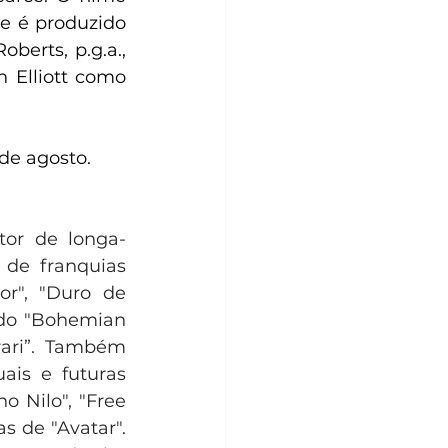
e é produzido 
berts, p.g.a., 
 Elliott como 
de agosto.
tor de longa-
de franquias 
or", "Duro de 
do "Bohemian 
ari”. Também 
is e futuras 
 Nilo", "Free 
 de "Avatar". 