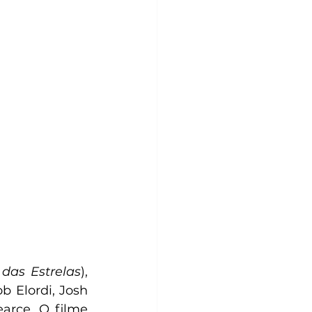
das Estrelas
), 
 Elordi, Josh 
arce. O filme 