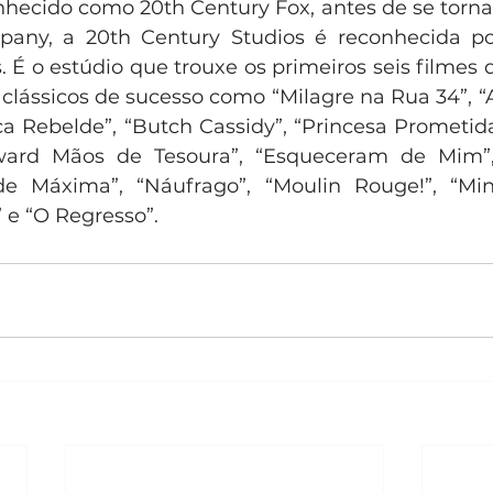
hecido como 20th Century Fox, antes de se tornar
any, a 20th Century Studios é reconhecida por 
 É o estúdio que trouxe os primeiros seis filmes d
clássicos de sucesso como “Milagre na Rua 34”, “A
ça Rebelde”, “Butch Cassidy”, “Princesa Prometida
ward Mãos de Tesoura”, “Esqueceram de Mim”,
de Máxima”, “Náufrago”, “Moulin Rouge!”, “Mino
 e “O Regresso”.