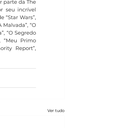
 parte da The 
seu incrível 
e “Star Wars”, 
 Malvada”, “O 
”, “O Segredo 
 “Meu Primo 
rity Report”, 
Ver tudo