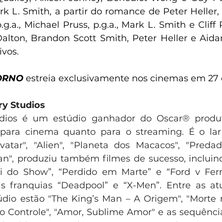
k L. Smith, a partir do romance de Peter Heller, 
.g.a., Michael Pruss, p.g.a., Mark L. Smith e Cliff Ro
alton, Brandon Scott Smith, Peter Heller e Aidan
vos. 
ORNO 
estreia exclusivamente nos cinemas em 27 
ry Studios
udios é um estúdio ganhador do Oscar® produ
para cinema quanto para o streaming. É o lar 
atar", "Alien", "Planeta dos Macacos", "Predad
n", produziu também filmes de sucesso, incluin
i do Show”, “Perdido em Marte” e “Ford v Ferr
 franquias “Deadpool” e “X-Men”. Entre as atua
dio estão "The King’s Man – A Origem", "Morte no
 Controle", "Amor, Sublime Amor" e as sequências