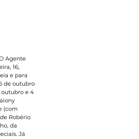
“O Agente 
ra, 16, 
eia e para 
5 de outubro 
 outubro e 4 
aiony 
e (com 
 de Robério 
ho, da 
ciais. Já 