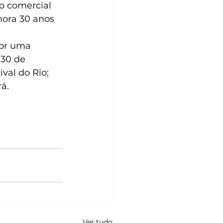
o comercial 
mora 30 anos 
 30 de 
val do Rio; 
á. 
Ver tudo