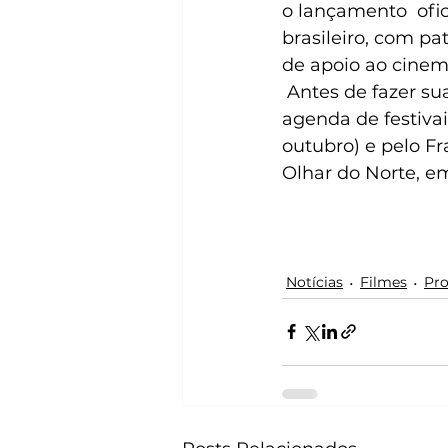
o lançamento  ofic
brasileiro, com p
de apoio ao cinema
 Antes de fazer sua estreia oficial, “O Agente Secreto” ainda segue por uma 
agenda de festivai
outubro) e pelo Fr
Olhar do Norte, e
Notícias
Filmes
Pro