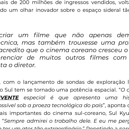
ais de 200 milhões de ingressos vendidos, volt
ndo um olhar inovador sobre o espaço sideral t
criar um filme que não apenas demo
técnica, mas também trouxesse uma prof
credito que o cinema coreano cresceu o s
erenciar de muitos outros filmes com 
ta o diretor.
, com o lançamento de sondas de exploração l
do Sul tem se tornado uma potência espacial. “
O 
IVENTE
especial é que apresenta uma his
ssível sob a proeza tecnológica do país
”, aponta o
is importantes do cinema sul-coreano, Sul Kyu
 “
Sempre admirei o trabalho dele. E eu me per
 ter um ator tão extraordinário
.” Repetindo a par