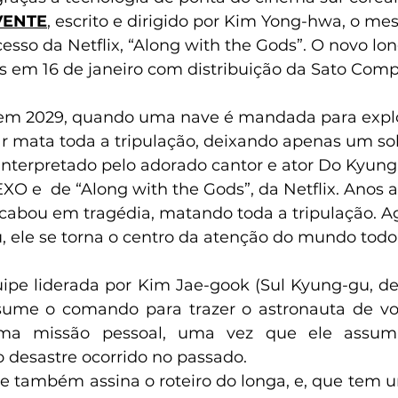
VENTE
, escrito e dirigido por Kim Yong-hwa, o me
esso da Netflix, “Along with the Gods”. O novo lo
os em 16 de janeiro com distribuição da Sato Com
em 2029, quando uma nave é mandada para explor
r mata toda a tripulação, deixando apenas um so
terpretado pelo adorado cantor e ator Do Kyung-s
O e  de “Along with the Gods”, da Netflix. Anos 
cabou em tragédia, matando toda a tripulação. A
 ele se torna o centro da atenção do mundo todo
ipe liderada por Kim Jae-gook (Sul Kyung-gu, d
ume o comando para trazer o astronauta de volt
ma missão pessoal, uma vez que ele assum
o desastre ocorrido no passado.
 também assina o roteiro do longa, e, que tem 