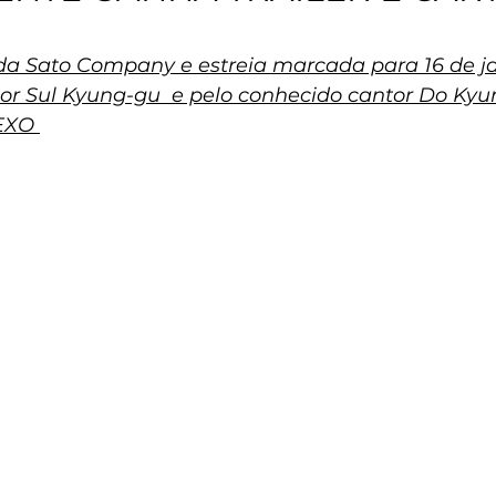
da Sato Company e estreia marcada para 16 de ja
or Sul Kyung-gu  e pelo conhecido cantor Do Kyun
EXO