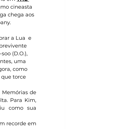
smo cineasta 
nga chega aos 
pany.
ar a Lua  e 
brevivente 
oo (D.O.), 
antes, uma 
gora, como 
 que torce 
e Memórias de 
a. Para Kim, 
iu como sua 
um recorde em 