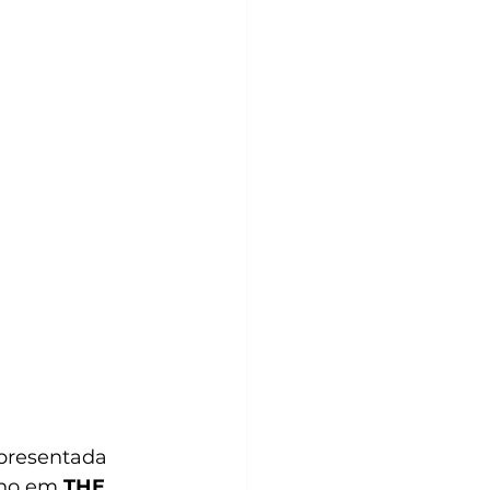
epresentada 
ano em 
THE 