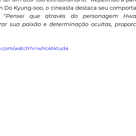
m Do Kyung-soo, o cineasta destaca seu comport
 “
Pensei que através do personagem Hwan
ar sua paixão e determinação ocultas, propor
e.com/watch?v=w1rc4t4tud4