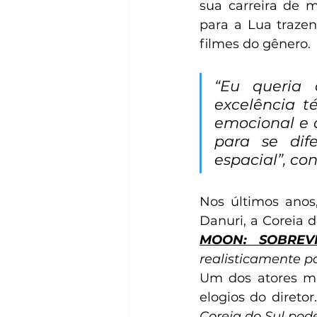
sua carreira de m
para a Lua traze
filmes do gênero.
“Eu queria 
excelência 
emocional e a
para se dif
espacial”, con
Nos últimos anos
Danuri, a Coreia 
MOON: SOBREV
realisticamente po
Um dos atores ma
elogios do diretor.
Coreia do Sul pode