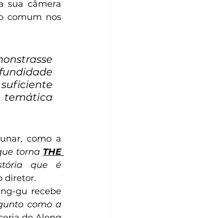
a sua câmera 
ão comum nos 
nstrasse 
undidade 
uficiente 
temática 
unar, como a 
que torna 
THE 
tória que é 
 diretor.
ng-gu recebe 
gunto como a 
ceria de Along 