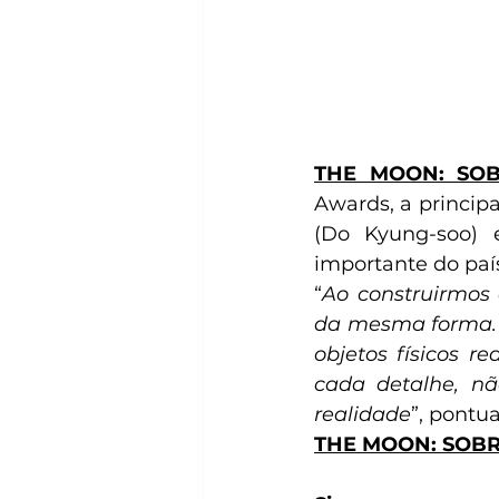
THE MOON: SOB
Awards, a principa
(Do Kyung-soo) 
importante do país
“
Ao construirmos
da mesma forma. S
objetos físicos r
cada detalhe, n
realidade
”, pontua
THE MOON: SOB