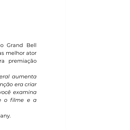
o Grand Bell 
s melhor ator 
ra premiação 
eral aumenta 
ção era criar 
 você examina 
 o filme e a 
any.