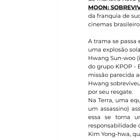
MOON: SOBREVI
da franquia de suc
cinemas brasileir
A trama se passa 
uma explosão sola
Hwang Sun-woo (in
do grupo KPOP - EX
missão parecida a
Hwang sobreviveu,
por seu resgate.
Na Terra, uma equ
um assassino) ass
essa se torna u
responsabilidade 
Kim Yong-hwa, que