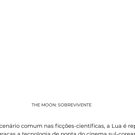
THE MOON: SOBREVIVENTE
cenário comum nas ficções-científicas, a Lua é r
raças a tecnologia de ponta do cinema sul-core