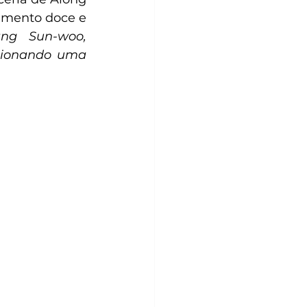
amento doce e 
g Sun-woo, 
cionando uma 