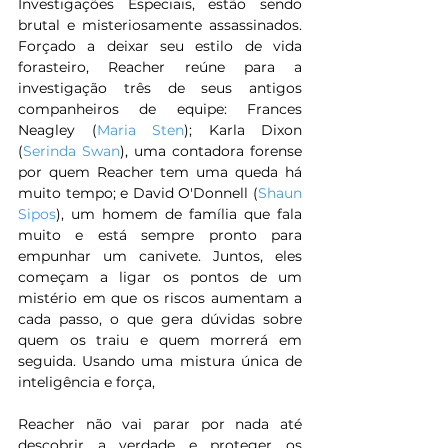
Investigações Especiais, estão sendo 
brutal e misteriosamente assassinados. 
Forçado a deixar seu estilo de vida 
forasteiro, Reacher reúne para a 
investigação três de seus antigos 
companheiros de equipe: Frances 
Neagley (
Maria Sten
); Karla Dixon 
(
Serinda Swan
), uma contadora forense 
por quem Reacher tem uma queda há 
muito tempo; e David O'Donnell (
Shaun 
Sipos
), um homem de família que fala 
muito e está sempre pronto para 
empunhar um canivete. Juntos, eles 
começam a ligar os pontos de um 
mistério em que os riscos aumentam a 
cada passo, o que gera dúvidas sobre 
quem os traiu e quem morrerá em 
seguida. Usando uma mistura única de 
inteligência e força, 
Reacher não vai parar por nada até 
descobrir a verdade e proteger os 