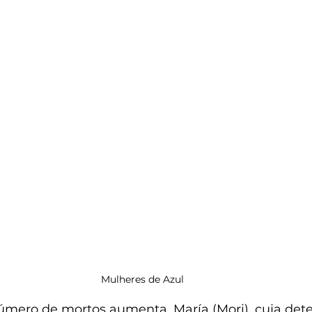
Mulheres de Azul
mero de mortos aumenta, María (Mori), cuja det