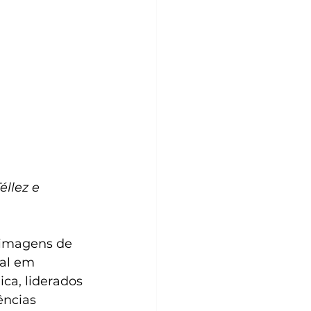
llez e 
s imagens de 
ial em 
ca, liderados 
ências 