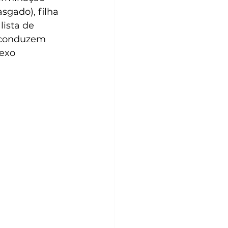
gado), filha 
ista de 
  conduzem 
exo 