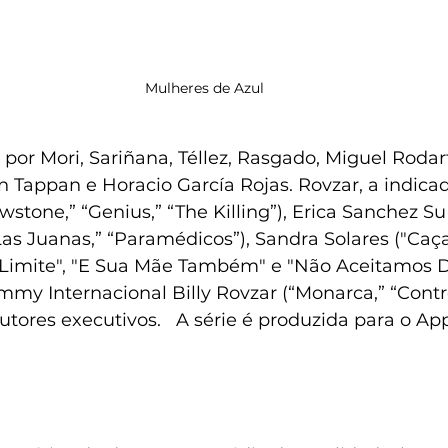
Mulheres de Azul
a por Mori, Sariñana, Téllez, Rasgado, Miguel Roda
an Tappan e Horacio García Rojas. Rovzar, a indi
wstone,” “Genius,” “The Killing”), Erica Sanchez Su
as Juanas,” “Paramédicos”), Sandra Solares ("Caç
Limite", "E Sua Mãe Também" e "Não Aceitamos D
my Internacional Billy Rovzar (“Monarca,” “Control
dutores executivos.   A série é produzida para o Ap