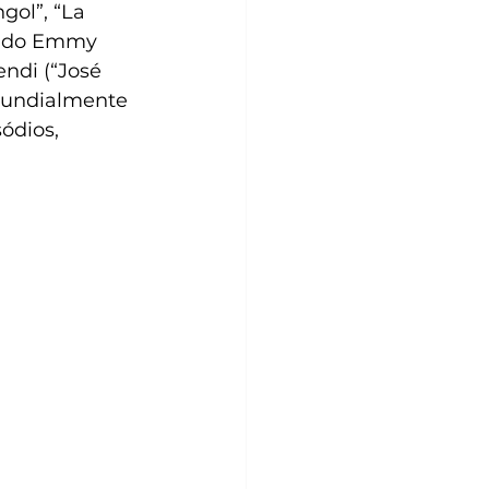
ol”, “La 
r do Emmy 
ndi (“José 
 mundialmente 
ódios, 