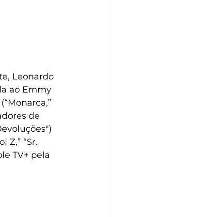
rte, Leonardo 
cada ao Emmy 
 (“Monarca,” 
adores de 
evoluções") 
 Z,” “Sr. 
ple TV+ pela 