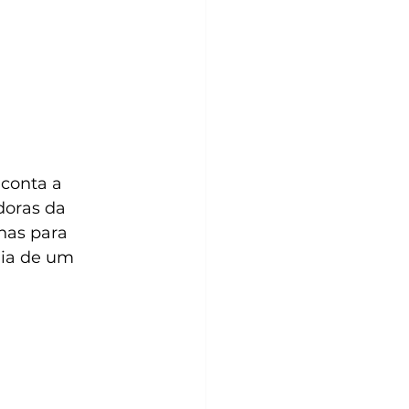
conta a 
doras da 
nas para 
dia de um 