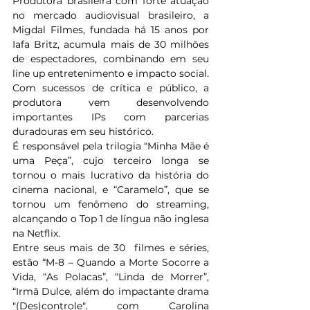
Produtora brasileira com forte atuação 
no mercado audiovisual brasileiro, a 
Migdal Filmes, fundada há 15 anos por 
Iafa Britz, acumula mais de 30 milhões 
de espectadores, combinando em seu 
line up entretenimento e impacto social. 
Com sucessos de crítica e público, a 
produtora vem desenvolvendo 
importantes IPs com parcerias 
duradouras em seu histórico. 
É responsável pela trilogia “Minha Mãe é 
uma Peça”, cujo terceiro longa se 
tornou o mais lucrativo da história do 
cinema nacional, e “Caramelo”, que se 
tornou um fenômeno do streaming, 
alcançando o Top 1 de língua não inglesa 
na Netflix. 
Entre seus mais de 30  filmes e séries, 
estão “M-8 – Quando a Morte Socorre a 
Vida, “As Polacas”, “Linda de Morrer”, 
“Irmã Dulce, além do impactante drama 
"(Des)controle", com Carolina 