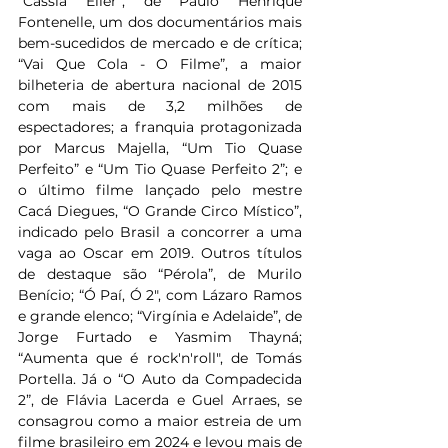
“Cássia Eller”, de Paulo Henrique 
Fontenelle, um dos documentários mais 
bem-sucedidos de mercado e de crítica; 
“Vai Que Cola - O Filme”, a maior 
bilheteria de abertura nacional de 2015 
com mais de 3,2 milhões de 
espectadores; a franquia protagonizada 
por Marcus Majella, “Um Tio Quase 
Perfeito” e “Um Tio Quase Perfeito 2”; e 
o último filme lançado pelo mestre 
Cacá Diegues, “O Grande Circo Místico”, 
indicado pelo Brasil a concorrer a uma 
vaga ao Oscar em 2019. Outros títulos 
de destaque são “Pérola”, de Murilo 
Benício; “Ó Paí, Ó 2", com Lázaro Ramos 
e grande elenco; “Virgínia e Adelaide”, de 
Jorge Furtado e Yasmim Thayná; 
“Aumenta que é rock'n'roll", de Tomás 
Portella. Já o “O Auto da Compadecida 
2”, de Flávia Lacerda e Guel Arraes, se 
consagrou como a maior estreia de um 
filme brasileiro em 2024 e levou mais de 