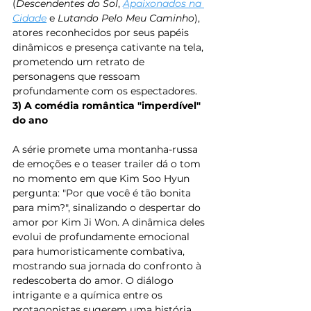
(
Descendentes do Sol
, 
Apaixonados na 
Cidade
e 
Lutando Pelo Meu Caminho
), 
atores reconhecidos por seus papéis 
dinâmicos e presença cativante na tela, 
prometendo um retrato de 
personagens que ressoam 
profundamente com os espectadores.
3) A comédia romântica "imperdível" 
do ano
A série promete uma montanha-russa 
de emoções e o teaser trailer dá o tom  
no momento em que Kim Soo Hyun 
pergunta: "Por que você é tão bonita 
para mim?", sinalizando o despertar do 
amor por Kim Ji Won. A dinâmica deles 
evolui de profundamente emocional 
para humoristicamente combativa, 
mostrando sua jornada do confronto à 
redescoberta do amor. O diálogo 
intrigante e a química entre os 
protagonistas sugerem uma história 