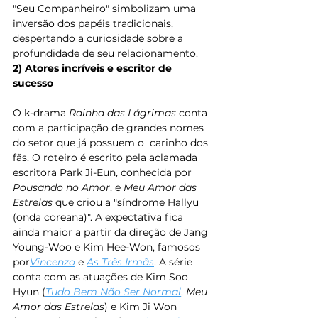
"Seu Companheiro" simbolizam uma 
inversão dos papéis tradicionais, 
despertando a curiosidade sobre a 
profundidade de seu relacionamento. 
2) Atores incríveis e escritor de 
sucesso
O k-drama
 Rainha das Lágrimas
 conta 
com a participação de grandes nomes 
do setor que já possuem o  carinho dos 
fãs. O roteiro é escrito pela aclamada 
escritora Park Ji-Eun, conhecida por 
Pousando no Amor
, e 
Meu Amor das 
Estrelas
 que criou a "síndrome Hallyu 
(onda coreana)". A expectativa fica 
ainda maior a partir da direção de Jang 
Young-Woo e Kim Hee-Won, famosos 
por
Vincenzo
e 
As Três Irmãs
. A série 
conta com as atuações de Kim Soo 
Hyun (
Tudo Bem Não Ser Normal
, 
Meu 
Amor das Estrelas
) e Kim Ji Won 