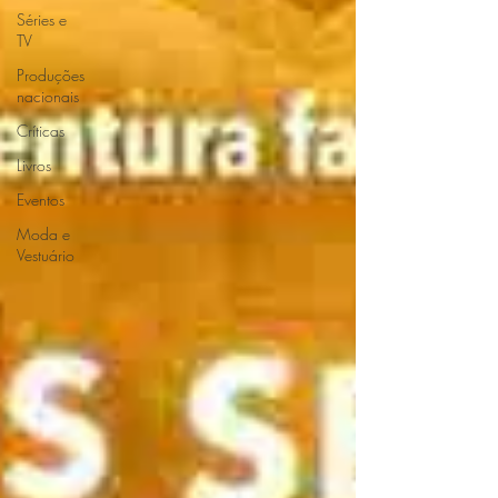
Séries e
TV
Produções
nacionais
Críticas
Livros
Eventos
Moda e
Vestuário