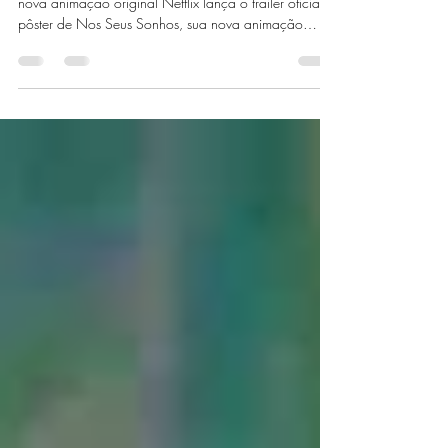
sua nova animação original
Nos Seus Sonhos: Netflix divulga trailer e pôster da
nova animação original Netflix lança o trailer oficial e
pôster de Nos Seus Sonhos, sua nova animação
original que estreia em 14 de novembro de 2025