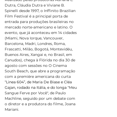
Dutra, Cláudia Dutra e Viviane B. 
Spinelli desde 1997, o Inffinito Brazilian 
Film Festival é a principal porta de 
entrada para produções brasileiras no 
mercado norte-americano e latino. O 
evento, que já aconteceu em 14 cidades 
(Miami, Nova Iorque, Vancouver, 
Barcelona, Madri, Londres, Roma, 
Frascatti, Milão, Bogotá, Montevidéu, 
Buenos Aires, Xangai e, no Brasil, em 
Canudos), chega à Flórida no dia 30 de 
agosto com sessões no O Cinema 
South Beach, que abre a programação 
com a première americana do curta 
“
Linea 604”, de Maria De Biase e Cléa 
Gajan, rodado na Itália, e do longa
 "Meu 
Sangue Ferve por Você", de Paulo 
Machline, seguido por um debate com  
o diretor e a produtora do filme, Joana 
Mariani.