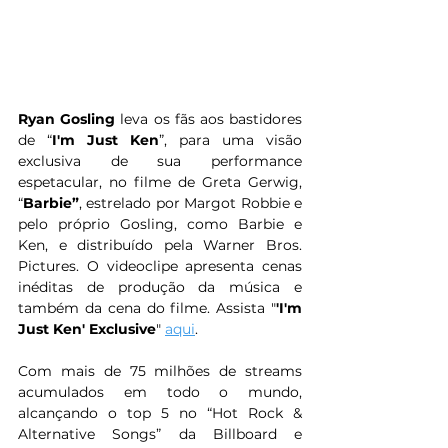
Ryan Gosling
 leva os fãs aos bastidores 
de “
I'm Just Ken
”, para uma visão 
exclusiva de sua performance 
espetacular, no filme de Greta Gerwig, 
“
Barbie”
, estrelado por Margot Robbie e 
pelo próprio Gosling, como Barbie e 
Ken, e distribuído pela Warner Bros. 
Pictures. O videoclipe apresenta cenas 
inéditas de produção da música e 
também da cena do filme. Assista "
'I'm 
Just Ken' Exclusive
" 
aqui
.
Com mais de 75 milhões de streams 
acumulados em todo o mundo, 
alcançando o top 5 no “Hot Rock & 
Alternative Songs” da Billboard e 