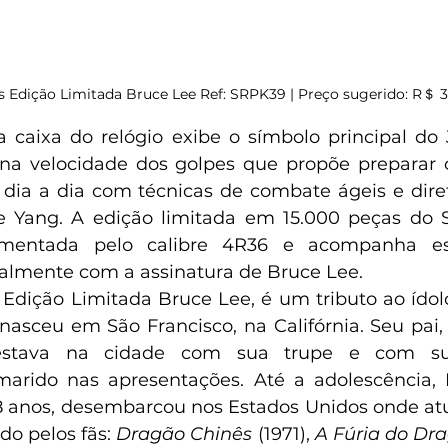
s Edição Limitada Bruce Lee Ref: SRPK39 | Preço sugerido: R＄ 3
a caixa do relógio exibe o símbolo principal do
na velocidade dos golpes que propõe preparar o
 dia a dia com técnicas de combate ágeis e direta
e Yang. A edição limitada em 15.000 peças do S
mentada pelo calibre 4R36 e acompanha esto
almente com a assinatura de Bruce Lee.
- Edição Limitada Bruce Lee, é um tributo ao ídol
nasceu em São Francisco, na Califórnia. Seu pai, 
 estava na cidade com sua trupe e com s
rido nas apresentações. Até a adolescência, 
 anos, desembarcou nos Estados Unidos onde atu
do pelos fãs: 
Dragão Chinês
 (1971), 
A Fúria do Dr