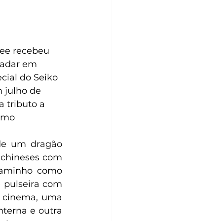
Lee recebeu 
radar em 
cial do Seiko 
 julho de 
 tributo a 
omo 
e um dragão 
 chineses com 
caminho como 
 pulseira com 
 cinema, uma 
terna e outra 