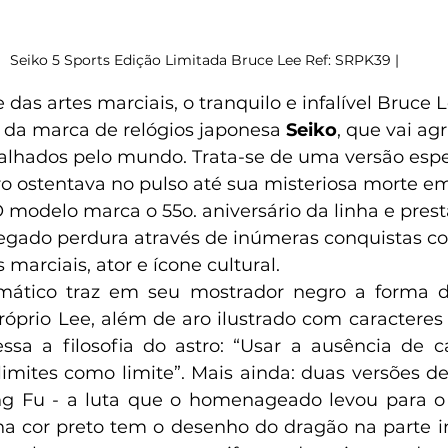
Seiko 5 Sports Edição Limitada Bruce Lee Ref: SRPK39 |
 das artes marciais, o tranquilo e infalível Bruce 
 marca de relógios japonesa 
Seiko
, que vai ag
palhados pelo mundo. Trata-se de uma versão espe
ro ostentava no pulso até sua misteriosa morte em
O modelo marca o 55o. aniversário da linha e presta
gado perdura através de inúmeras conquistas c
 marciais, ator e ícone cultural. 
ático traz em seu mostrador negro a forma d
óprio Lee, além de aro ilustrado com caracteres
ssa a filosofia do astro: “Usar a ausência de 
limites como limite”. Mais ainda: duas versões de
ng Fu - a luta que o homenageado levou para o
a cor preto tem o desenho do dragão na parte in