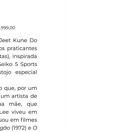
.999,00 
 Jeet Kune Do 
s praticantes 
s), inspirada 
eiko 5 Sports 
jo especial 
o que, por um 
um artista de 
ua mãe, que 
Lee viveu em 
ou em filmes 
agão
 (1972) e 
O 