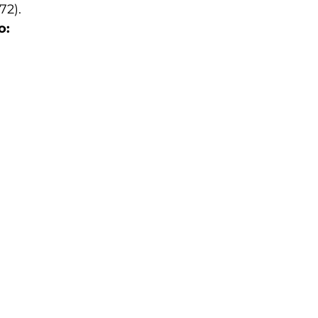
72). 
o: