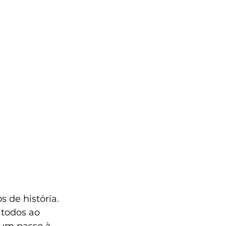
 de história. 
todos ao 
“um passo à 