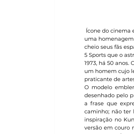
 Ícone do cinema e
uma homenagem da
cheio seus fãs es
5 Sports que o ast
1973, há 50 anos. 
um homem cujo le
praticante de artes
O modelo emblem
desenhado pelo pr
a frase que expre
caminho; não ter 
inspiração no Ku
versão em couro n