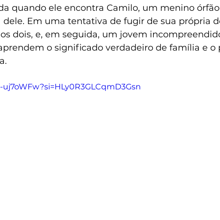
uda quando ele encontra Camilo, um menino órfão
a dele. Em uma tentativa de fugir de sua própria do
dos dois, e, em seguida, um jovem incompreendi
aprendem o significado verdadeiro de família e o 
a. 
Q7F-uj7oWFw?si=HLy0R3GLCqmD3Gsn