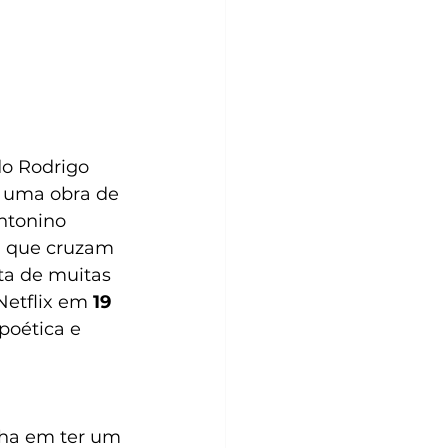
do Rodrigo 
 uma obra de 
ntonino 
, que cruzam 
ta de muitas 
etflix em 
19 
oética e 
ha em ter um 