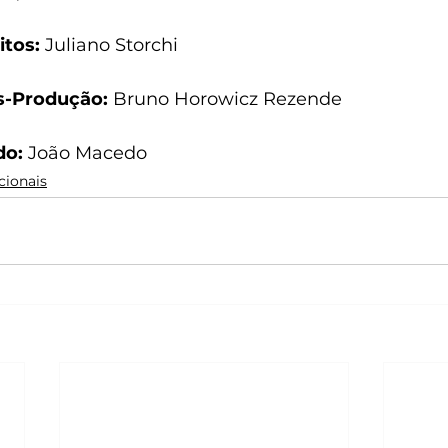
tos: 
Juliano Storchi
s-Produção:
 Bruno Horowicz Rezende
do:
 João Macedo
cionais