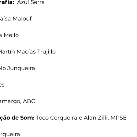
afia:
  Azul Serra
Taísa Malouf
a Mello
Martín Macías Trujillo
lo Junqueira
es
Camargo, ABC
ição de Som: 
Toco Cerqueira e Alan Zilli, MPSE
erqueira