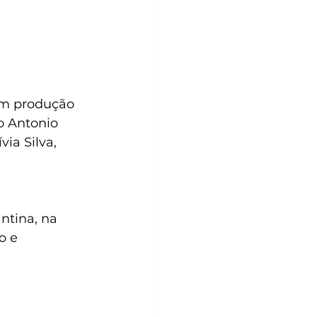
em produção 
 Antonio 
ia Silva, 
ntina, na 
o e 