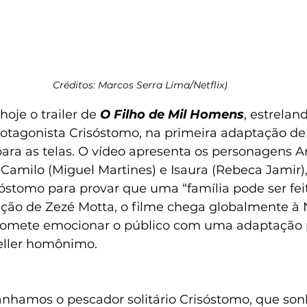
Créditos: Marcos Serra Lima/Netflix)
hoje o trailer de 
O Filho de Mil Homens
, estrelan
otagonista Crisóstomo, na primeira adaptação de
ara as telas. O vídeo apresenta os personagens A
 Camilo (Miguel Martines) e Isaura (Rebeca Jamir)
óstomo para provar que uma “família pode ser fei
ação de Zezé Motta, o filme chega globalmente à N
romete emocionar o público com uma adaptação p
seller homônimo.
hamos o pescador solitário Crisóstomo, que son