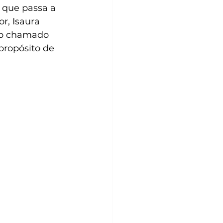
 que passa a 
r, Isaura 
do chamado 
propósito de 