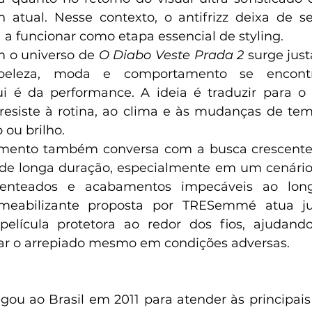
n atual. Nesse contexto, o antifrizz deixa de 
a a funcionar como etapa essencial de styling.
 o universo de 
O Diabo Veste Prada 2
 surge jus
e beleza, moda e comportamento se encon
i é da performance. A ideia é traduzir para o 
esiste à rotina, ao clima e às mudanças de tem
ou brilho.
çamento também conversa com a busca crescente 
 de longa duração, especialmente em um cenário
enteados e acabamentos impecáveis ao long
rmeabilizante proposta por TRESemmé atua ju
elícula protetora ao redor dos fios, ajudand
ar o arrepiado mesmo em condições adversas.
 ao Brasil em 2011 para atender às principais 