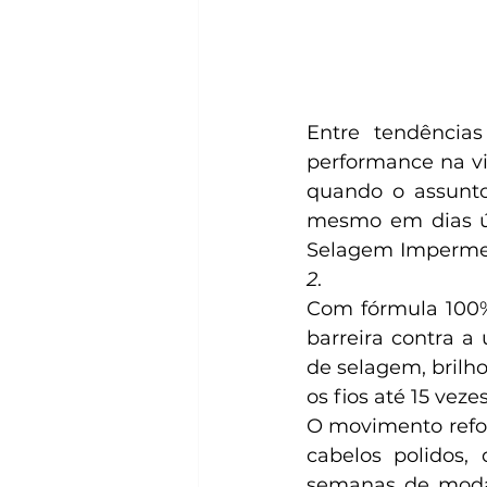
Entre tendência
performance na v
quando o assunto 
mesmo em dias úm
Selagem Impermea
2
.
Com fórmula 100% 
barreira contra a 
de selagem, brilho
os fios até 15 vez
O movimento refor
cabelos polidos,
semanas de moda 