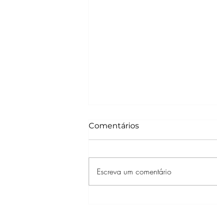
Comentários
Escreva um comentário
'ELIS & EU’: UNIVERSAL+
DIVULGA TRAILER DO