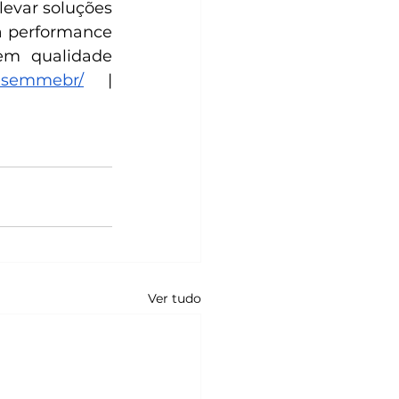
evar soluções 
a performance 
em qualidade 
resemmebr/
 | 
Ver tudo