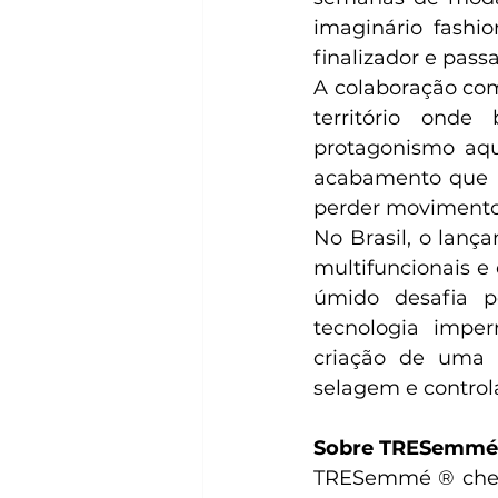
imaginário fashio
finalizador e pass
A colaboração com
território ond
protagonismo aqu
acabamento que r
perder movimento 
No Brasil, o lan
multifuncionais e
úmido desafia p
tecnologia impe
criação de uma p
selagem e control
Sobre TRESemmé
TRESemmé ® chegou