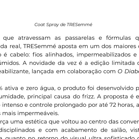
Coat Spray de TRESemmé
s que atravessam as passarelas e fórmulas q
ida real, TRESemmé aposta em um dos maiores de
é cabelo: fios alinhados, impermeabilizados e li
idos. A novidade da vez é a edição limitada d
bilizante, lançada em colaboração com 
O Diabo
ativa e zero água, o produto foi desenvolvido p
umidade, principal causa do frizz. A proposta é en
 intenso e controle prolongado por até 72 horas, a
es mais impermeáveis.
ça uma estética que voltou ao centro das convers
 disciplinados e com acabamento de salão, vist
quanto no retorno do visual ultra sofisticado 