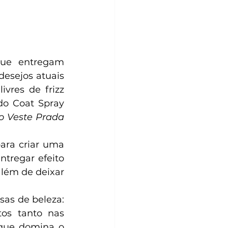
ue entregam 
sejos atuais 
vres de frizz 
o Coat Spray 
 Veste Prada 
ara criar uma 
tregar efeito 
lém de deixar 
as de beleza: 
os tanto nas 
que domina o 