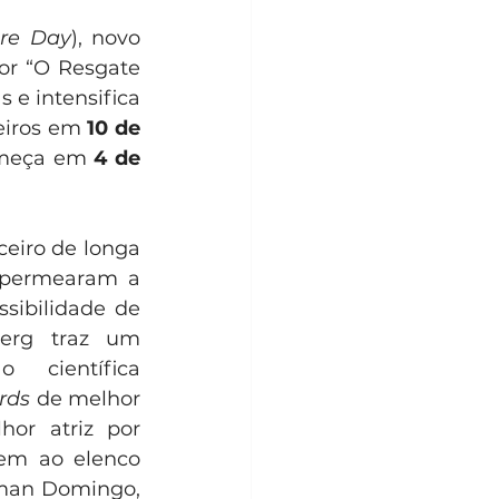
ure Day
), novo 
or “O Resgate 
 e intensifica 
eiros em 
10 de 
omeça em 
4 de 
eiro de longa 
 permearam a 
sibilidade de 
berg traz um 
ientífica 
rds
 de melhor 
or atriz por 
em ao elenco 
lman Domingo, 