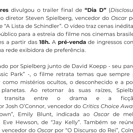
res
 divulgou o trailer final de 
“Dia D”
 (
Disclos
 diretor Steven Spielberg, vencedor do 
Oscar 
p
“A Lista de Schindler”. O vídeo traz cenas inéditas
úblico para a estreia do filme nos cinemas brasil
s a partir das 
18h.
 A 
pré-venda
 de ingressos c
ua rede exibidora de preferência.  
ado por Spielberg junto de David Koepp - seu parc
ssic Park” -, o filme retrata temas que sempre
or como mistérios ocultos, o desconhecido e a pos
planetas. Ao retornar às suas raízes, Spiel
transita entre o drama e a ficção c
or Josh O’Connor, vencedor do 
Critics Choice Awa
own”, Emily Blunt, indicada ao 
Oscar 
de melh
 Eve Hewson, de “Jay Kelly”. Também se reún
h, vencedor do 
Oscar
por “O Discurso do Rei”, Co