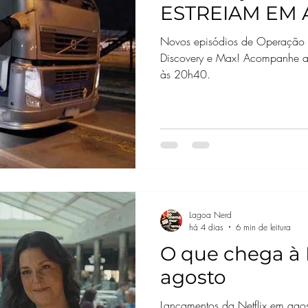
ESTREIAM EM
DISCOVERY E 
Novos episódios de Operação Fr
Discovery e Max! Acompanhe a
às 20h40.
Lagoa Nerd
há 4 dias
6 min de leitura
O que chega à N
agosto
Lançamentos da Netflix em agos