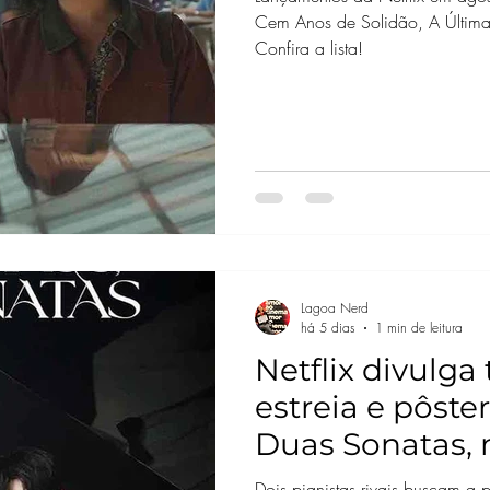
Cem Anos de Solidão, A Últim
Confira a lista!
Lagoa Nerd
há 5 dias
1 min de leitura
Netflix divulga 
estreia e pôste
Duas Sonatas,
com Song Kang
Dois pianistas rivais buscam a