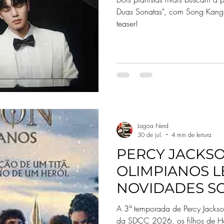
Duas Sonatas", com Song Kang.
teaser!
Lagoa Nerd
30 de jul.
4 min de leitura
PERCY JACKSO
OLIMPIANOS L
NOVIDADES SO
TEMPORADA À
A 3ª temporada de Percy Jack
COMIC-CON
da SDCC 2026, os filhos de Ha