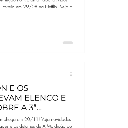
 Estreia em 29/08 na Netflix. Veja o
N E OS
EVAM ELENCO E
BRE A 3ª
 SAN DIEGO
son chega em 20/11! Veja novidades
des e os detalhes de A Maldição do