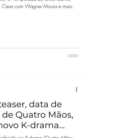
a Casa com Wagner Moura e mais.
teaser, data de
r de Quatro Mãos,
 novo K-drama
 e Lee Jun-young
 perfeição no K-drama "Quatro Mãos,