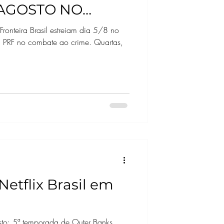
 AGOSTO NO
NA HBO MAX
onteira Brasil estreiam dia 5/8 no
 PRF no combate ao crime. Quartas,
etflix Brasil em
to: 5ª temporada de Outer Banks,