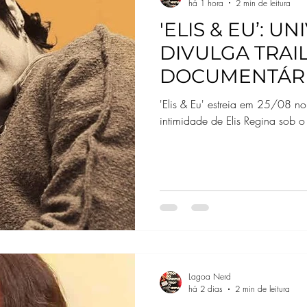
há 1 hora
2 min de leitura
'ELIS & EU’: U
DIVULGA TRAI
DOCUMENTÁRI
REGINA
'Elis & Eu' estreia em 25/08 n
intimidade de Elis Regina sob o 
Lagoa Nerd
há 2 dias
2 min de leitura