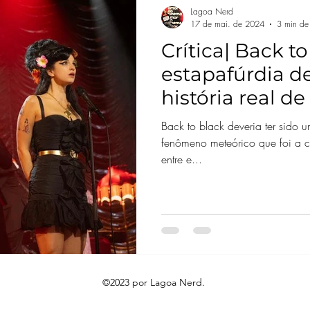
Lagoa Nerd
17 de mai. de 2024
3 min de 
Crítica| Back to
estapafúrdia d
história real 
a história cont
Back to black deveria ter sido 
fenômeno meteórico que foi a 
entre e...
©2023 por Lagoa Nerd.