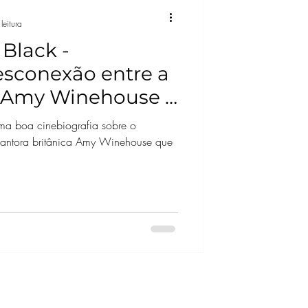
leitura
 Black -
esconexão entre a
de Amy Winehouse e
ada no filme
uma boa cinebiografia sobre o
cantora britânica Amy Winehouse que