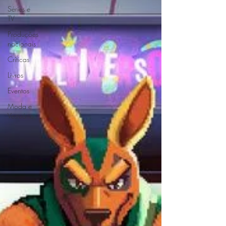
Séries e
TV
Produções
nacionais
Críticas
Livros
Eventos
Moda e
Vestuário