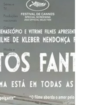
Séries e
TV
Produções
nacionais
Críticas
Livros
Eventos
Moda e
Vestuário