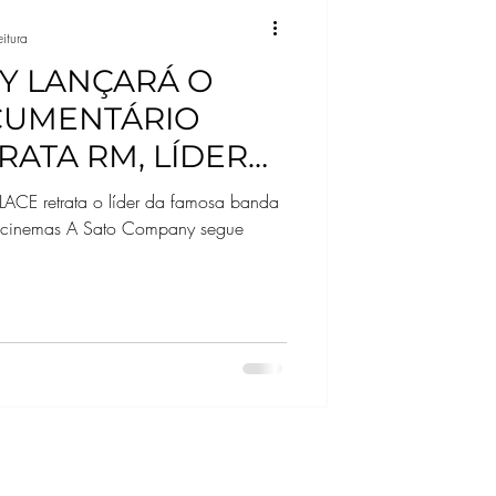
itura
Y LANÇARÁ O
CUMENTÁRIO
RATA RM, LÍDER
 O CINEMA
mosa banda
 cinemas A Sato Company segue