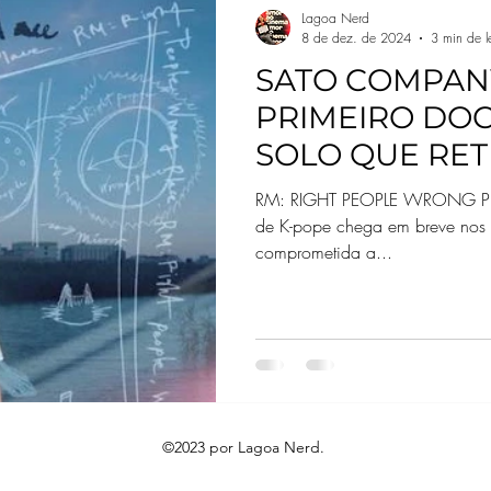
Lagoa Nerd
8 de dez. de 2024
3 min de le
SATO COMPAN
PRIMEIRO DO
SOLO QUE RET
DO BTS, PARA
RM: RIGHT PEOPLE WRONG PLACE retrata o líder da fa
de K-pope chega em breve nos
comprometida a...
©2023 por Lagoa Nerd.