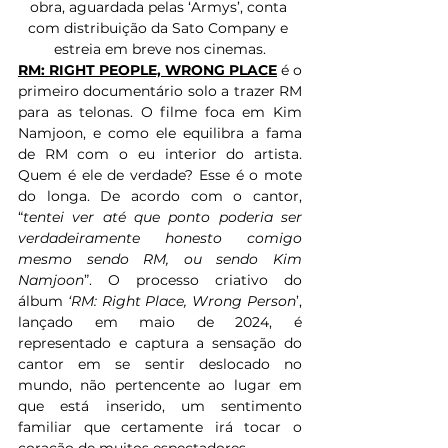
obra, aguardada pelas ‘Armys’, conta 
com distribuição da Sato Company e 
estreia em breve nos cinemas.
RM: RIGHT PEOPLE, WRONG PLACE
 é o 
primeiro documentário solo a trazer RM 
para as telonas. O filme foca em Kim 
Namjoon, e como ele equilibra a fama 
de RM com o eu interior do artista. 
Quem é ele de verdade? Esse é o mote 
do longa. De acordo com o cantor, 
“
tentei ver até que ponto poderia ser 
verdadeiramente honesto comigo 
mesmo sendo RM, ou sendo Kim 
Namjoon
”. O processo criativo do 
álbum 
‘RM: Right Place, Wrong Person
’, 
lançado em maio de 2024, é 
representado e captura a sensação do 
cantor em se sentir deslocado no 
mundo, não pertencente ao lugar em 
que está inserido, um sentimento 
familiar que certamente irá tocar o 
coração de muitos espectadores.