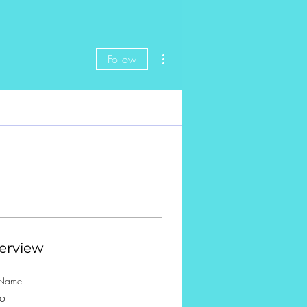
More actions
Follow
erview
t Name
o