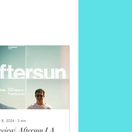
 8, 2024
∙
3
min
view| Aftersun I A