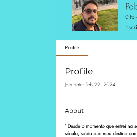
Pa
0
Fol
Escri
Profile
Profile
Join date: Feb 22, 2024
About
" Desde o momento que entrei na s
século, sabia que meu destino com a