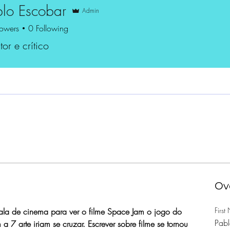
blo Escobar
Admin
lowers
0
Following
tor e crítico
Ov
Firs
ala de cinema para ver o filme Space Jam o jogo do 
Pabl
 7 arte iriam se cruzar. Escrever sobre filme se tornou 