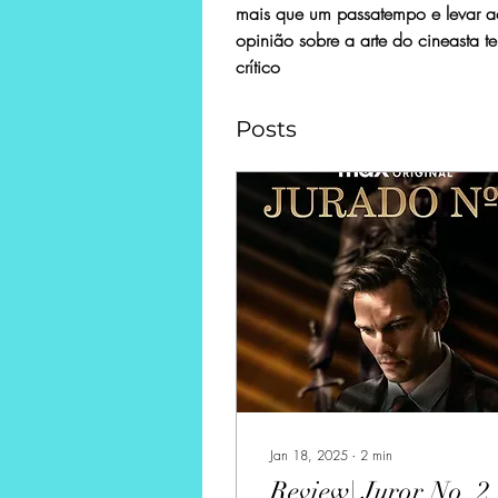
mais que um passatempo e levar a
opinião sobre a arte do cineasta t
crítico
Posts
Jan 18, 2025
∙
2
min
Review| Juror No. 2 