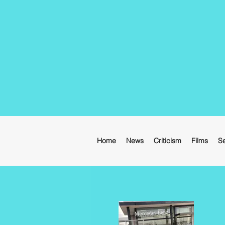
Home
News
Criticism
Films
Se