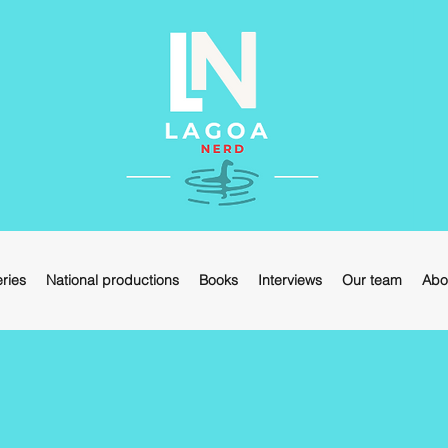
ries
National productions
Books
Interviews
Our team
Abo