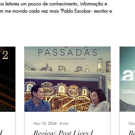
os leitores um pouco de conhecimento, informação e 
em me movido cada vez mais "Pablo Escobar - escritor e 
Nov 14, 2024
∙
4
min
Nov
I
Review| Past Lives I
Re