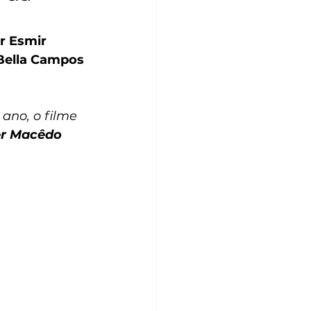
or Esmir 
 Bella Campos 
ano, o filme 
ner Macêdo