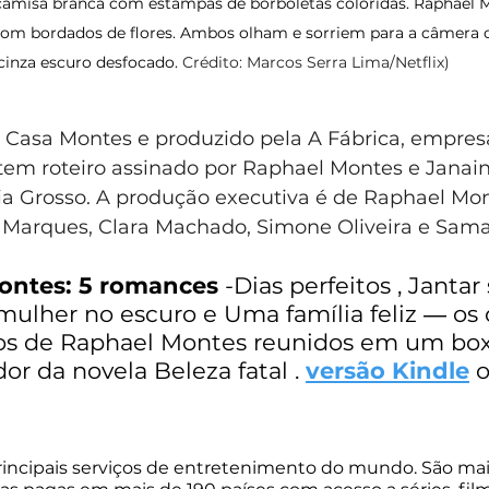
amisa branca com estampas de borboletas coloridas. Raphael Mon
om bordados de flores. Ambos olham e sorriem para a câmera 
cinza escuro desfocado. 
Crédito: Marcos Serra Lima/Netflix)
 Casa Montes e produzido pela A Fábrica, empres
 tem roteiro assinado por Raphael Montes e Janain
ia Grosso. A produção executiva é de Raphael Mont
er Marques, Clara Machado, Simone Oliveira e Sam
ontes: 5 romances
 -Dias perfeitos , Jantar 
mulher no escuro e Uma família feliz ― os 
os de Raphael Montes reunidos em um box 
dor da novela Beleza fatal . 
versão Kindle
 
rincipais serviços de entretenimento do mundo. São mai