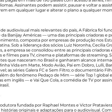
as pagas em mais de 190 países com acesso a séries, film
iomas. Assinantes podem assistir, pausar e voltar a assist
rem em qualquer lugar e alterar o plano a qualquer mo
e audiovisual mais relevantes do país, A Fábrica foi fu
 da Banijay Américas — uma das principais criadoras e p
enimento, composta por empresas de produção nos Esta
tina. Sob a liderança dos sócios Luiz Noronha, Cecilia G
s, a empresa se consolidou entre as principais criadoras 
 e filmes para TV, cinema e plataformas de streaming. Se
tes que nasceram no Brasil e ganharam alcance internac
Minha Vida em Marte, Modo Avião, Pai em Dobro, Lulli, Ba
el; as séries Galera FC e Sem Filtro; o documentário Filh
 além do fenômeno Pedaço de Mim — série Top 1 global e
s em inglês — e Vai Que Cola, a comédia de TV por assi
asil.
s
odutora fundada por Raphael Montes e Victor Prataviera
istórias originais e adaptações para o audiovisual. Com