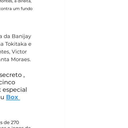
tes, à direita, 
contra um fundo 
a da Banijay 
a Tokitaka e 
es, Victor 
anta Moraes.
secreto , 
cinco 
especial 
ou 
Box 
s de 270 