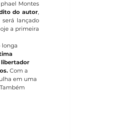
aphael Montes 
dito do autor
, 
será lançado 
oje a primeira 
o longa 
tima 
libertador 
os.
 Com a 
rgulha em uma 
s. Também 