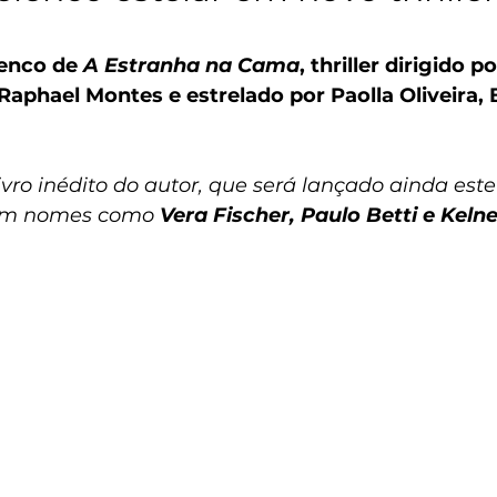
lenco de 
A Estranha na Cama
, thriller dirigido p
r Raphael Montes e estrelado por Paolla Oliveira,
ro inédito do autor, que será lançado ainda este 
om nomes como
 Vera Fischer, Paulo Betti e Kel