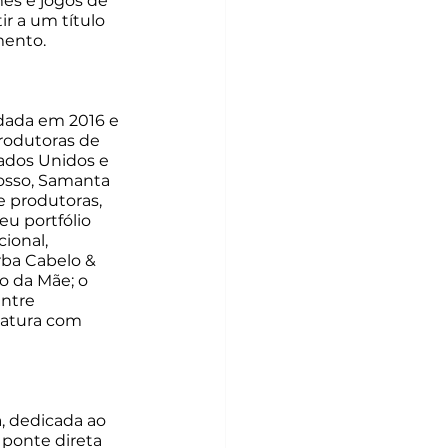
es e jogos de 
ir a um título 
mento.
ndada em 2016 e 
rodutoras de 
dos Unidos e 
rosso, Samanta 
e produtoras, 
u portfólio 
ional, 
rba Cabelo & 
o da Mãe; o 
ntre 
natura com 
, dedicada ao 
 ponte direta 