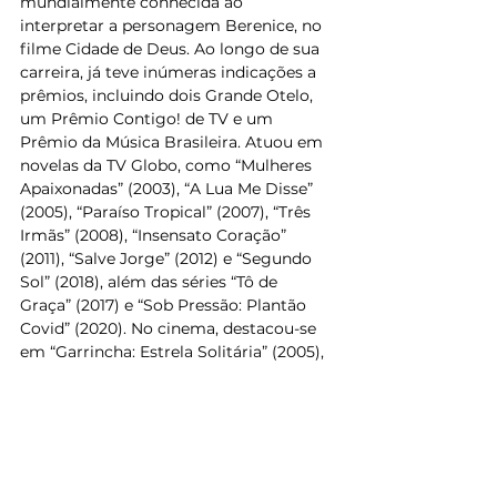
mundialmente conhecida ao 
interpretar a personagem Berenice, no 
filme Cidade de Deus. Ao longo de sua 
carreira, já teve inúmeras indicações a 
prêmios, incluindo dois Grande Otelo, 
um Prêmio Contigo! de TV e um 
Prêmio da Música Brasileira. Atuou em 
novelas da TV Globo, como “Mulheres 
Apaixonadas” (2003), “A Lua Me Disse” 
(2005), “Paraíso Tropical” (2007), “Três 
Irmãs” (2008), “Insensato Coração” 
(2011), “Salve Jorge” (2012) e “Segundo 
Sol” (2018), além das séries “Tô de 
Graça” (2017) e “Sob Pressão: Plantão 
Covid” (2020). No cinema, destacou-se 
em “Garrincha: Estrela Solitária” (2005), 
“Mulheres do Brasil” (2006), “Se Nada 
Mais Der Certo” (2008), “5x Favela - 
Agora por Nós Mesmos” (2011), “Nise: O 
Coração da Loucura” (2016), 
“Apaixonados - O Filme” (2016), 
“L.O.C.A.” (2021), “Dois Mais Dois” (2021) 