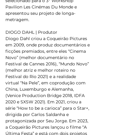
selecionado para o 3º Workshop 
Pavilion Les Cinémas Du Monde e 
apresentou seu projeto de longa-
metragem.
DIOGO DAHL | Produtor
Diogo Dahl criou a Coqueirão Pictures 
em 2009, onde produz documentários e 
ficções premiados, entre eles “Cinema 
Novo” (melhor documentário no 
Festival de Cannes 2016), “Mundo Novo” 
(melhor atriz e melhor roteiro no 
Festival do Rio 2021) e a realidade 
virtual “Na Pele”, em coprodução com 
China, Luxemburgo e Alemanha, 
(Venice Production Bridge 2018, IDFA 
2020 e SXSW 2021). Em 2021, criou a 
série “How to be a carioca” para o Star+, 
dirigida por Carlos Saldanha e 
protagonizada por Seu Jorge. Em 2023, 
a Coqueirão Pìctures lançou o filme “A 
Última Festa” e está com dois projetos 