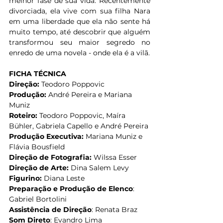
melhor fase de sua vida. Recentemente 
divorciada, ela vive com sua filha Nara 
em uma liberdade que ela não sente há 
muito tempo, até descobrir que alguém 
transformou seu maior segredo no 
enredo de uma novela - onde ela é a vilã.
FICHA TÉCNICA
Direção:
 Teodoro Poppovic
Produção:
 André Pereira e Mariana 
Muniz
Roteiro:
 Teodoro Poppovic, Maíra 
Bühler, Gabriela Capello e André Pereira
Produção Executiva:
 Mariana Muniz e 
Flávia Bousfield
Direção de Fotografia:
 Wilssa Esser
Direção de Arte:
 Dina Salem Levy
Figurino:
 Diana Leste
Preparação e Produção de Elenco
: 
Gabriel Bortolini
Assistência de Direção
: Renata Braz
Som Direto
: Evandro Lima