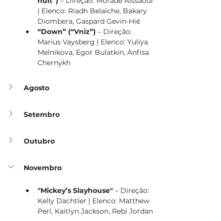
nuit”)
 – Direção: Morade Aissaoui 
| Elenco: Riadh Belaïche, Bakary 
Diombera, Gaspard Gevin-Hié
“Down” (“Vniz”) 
– Direção: 
Marius Vaysberg | Elenco: Yuliya 
Melnikova, Egor Bulatkin, Anfisa 
Chernykh
Agosto
Setembro
Outubro
Novembro
"Mickey’s Slayhouse"
 – Direção: 
Kelly Dachtler | Elenco: Matthew 
Perl, Kaitlyn Jackson, Rebi Jordan