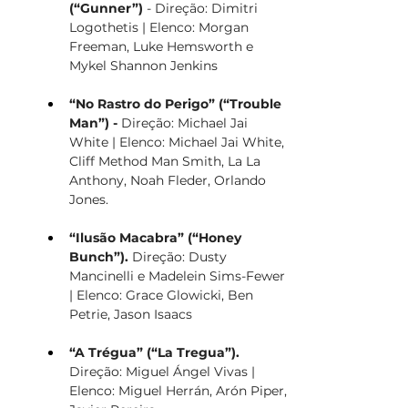
(“Gunner”) 
- Direção: Dimitri 
Logothetis | Elenco: Morgan 
Freeman, Luke Hemsworth e 
Mykel Shannon Jenkins
“No Rastro do Perigo” (“Trouble 
Man”) - 
Direção: Michael Jai 
White | Elenco: Michael Jai White, 
Cliff Method Man Smith, La La 
Anthony, Noah Fleder, Orlando 
Jones.
“Ilusão Macabra” (“Honey 
Bunch”). 
Direção: Dusty 
Mancinelli e Madelein Sims-Fewer 
| Elenco: Grace Glowicki, Ben 
Petrie, Jason Isaacs
“A Trégua” (“La Tregua”). 
Direção: Miguel Ángel Vivas | 
Elenco: Miguel Herrán, Arón Piper, 