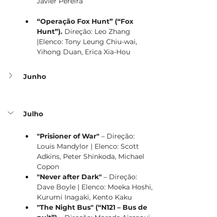
Javier Pereira
“Operação Fox Hunt” (“Fox 
Hunt”). 
Direção: Leo Zhang 
|Elenco: Tony Leung Chiu-wai, 
Yihong Duan, Erica Xia-Hou
Junho
Julho
"Prisioner of War"
 – Direção: 
Louis Mandylor | Elenco: Scott 
Adkins, Peter Shinkoda, Michael 
Copon 
"Never after Dark"
 – Direção: 
Dave Boyle | Elenco: Moeka Hoshi, 
Kurumi Inagaki, Kento Kaku
"The Night Bus" (“N121 – Bus de 