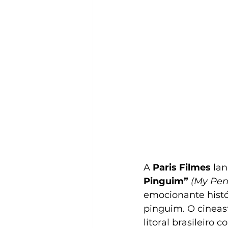
A 
Paris Filmes 
lan
Pinguim”
(My Pen
emocionante histó
pinguim. O cineas
litoral brasileir