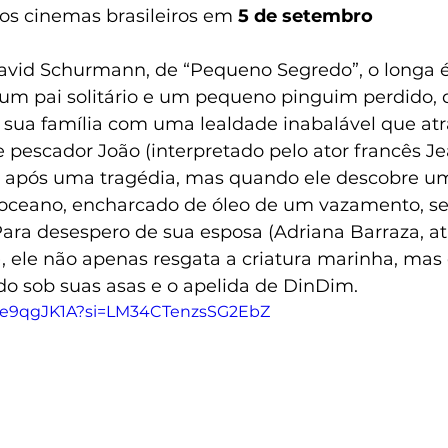
os cinemas brasileiros em 
5 de setembro
avid Schurmann, de “Pequeno Segredo”, o longa 
um pai solitário e um pequeno pinguim perdido, 
a sua família com uma lealdade inabalável que atr
 pescador João (interpretado pelo ator francês Je
 após uma tragédia, mas quando ele descobre u
 oceano, encharcado de óleo de um vazamento, se
 Para desespero de sua esposa (Adriana Barraza, a
, ele não apenas resgata a criatura marinha, mas 
do sob suas asas e o apelida de DinDim.
ane9qgJK1A?si=LM34CTenzsSG2EbZ