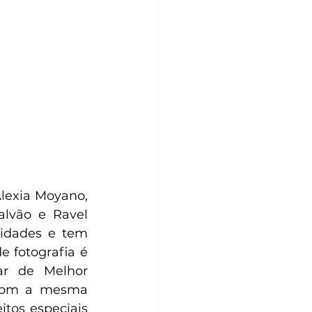
lexia Moyano, 
lvão e Ravel 
lidades e tem 
 fotografia é 
r de Melhor 
 com a mesma 
tos especiais 