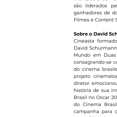
são liderados p
ganhadores de do
Filmes e Content S
Sobre o David Schu
Cineasta formado 
David Schurmann r
Mundo em Duas Vo
consagrando-se co
do cinema brasile
projeto cinematog
diretor emociono
história de sua i
Brasil no Oscar 2
do Cinema Brasil
campanha para o 