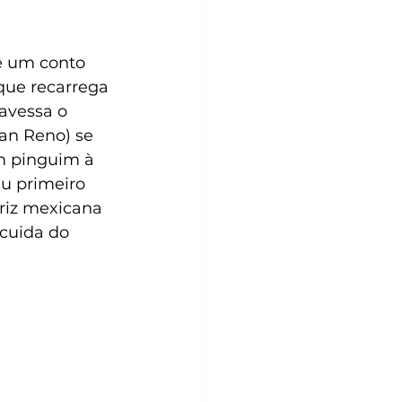
é um conto 
que recarrega 
avessa o 
an Reno) se 
m pinguim à 
u primeiro 
triz mexicana 
cuida do 