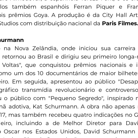
elos também espanhóis Ferran Piquer e Franc
is prêmios Goya. A produção é da City Hall Art
tudios com distribuição nacional da 
Paris Filmes
rmann          
na Nova Zelândia, onde iniciou sua carreira in
etornou ao Brasil e dirigiu seu primeiro longa
ltas", que conquistou prêmios nacionais e int
mo um dos 10 documentários de maior bilheteria
iro. Em seguida, apresentou ao público "Desapa
ráfico transmídia revolucionário e controverso
u o público com "Pequeno Segredo", inspirado 
rmã adotiva, Kat Schurmann. A obra não apenas 
017, mas também recebeu quatro indicações no G
eiro, incluindo a de Melhor Diretor para Davi
Oscar nos Estados Unidos, David Schurmann f