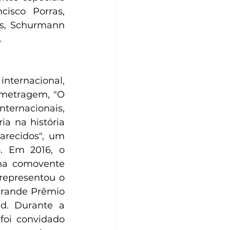
isco Porras, 
s, Schurmann 
.
ternacional, 
-metragem, "O 
ernacionais, 
 na história 
recidos", um 
. Em 2016, o 
na comovente 
representou o 
rande Prêmio 
d. Durante a 
oi convidado 