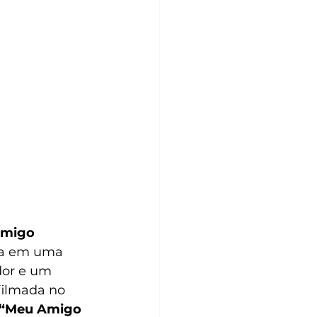
migo 
da em uma 
dor e um 
filmada no 
“Meu Amigo 