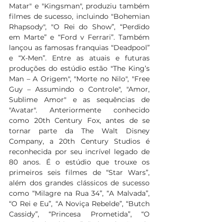
Matar" e "Kingsman", produziu também 
filmes de sucesso, incluindo "Bohemian 
Rhapsody", "O Rei do Show”, “Perdido 
em Marte” e “Ford v Ferrari”. Também 
lançou as famosas franquias “Deadpool” 
e “X-Men”. Entre as atuais e futuras 
produções do estúdio estão "The King’s 
Man – A Origem", "Morte no Nilo", "Free 
Guy – Assumindo o Controle", "Amor, 
Sublime Amor" e as sequências de 
"Avatar". Anteriormente conhecido 
como 20th Century Fox, antes de se 
tornar parte da The Walt Disney 
Company, a 20th Century Studios é 
reconhecida por seu incrível legado de 
80 anos. É o estúdio que trouxe os 
primeiros seis filmes de “Star Wars”, 
além dos grandes clássicos de sucesso 
como “Milagre na Rua 34”, “A Malvada”, 
“O Rei e Eu”, “A Noviça Rebelde”, “Butch 
Cassidy”, “Princesa Prometida”, “O 