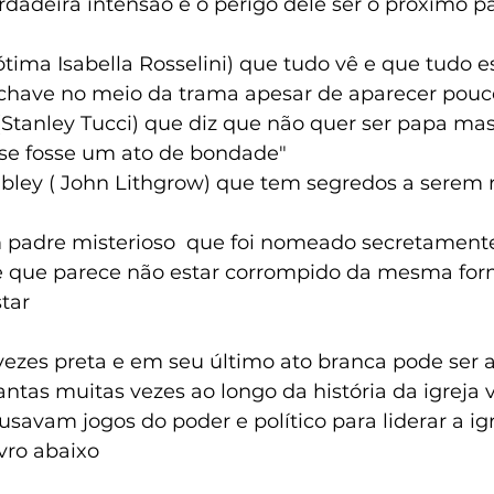
rdadeira intensão e o perigo dele ser o próximo p
 ótima Isabella Rosselini) que tudo vê e que tudo e
o chave no meio da trama apesar de aparecer pouc
(Stanley Tucci) que diz que não quer ser papa mas
 se fosse um ato de bondade"
ley ( John Lithgrow) que tem segredos a serem 
 padre misterioso  que foi nomeado secretamente
e que parece não estar corrompido da mesma for
tar 
ezes preta e em seu último ato branca pode ser a
ntas muitas vezes ao longo da história da igreja 
usavam jogos do poder e político para liderar a igr
vro abaixo 