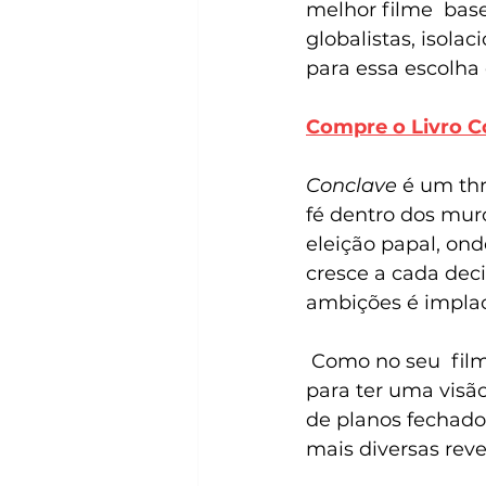
melhor filme  base
globalistas, isolac
para essa escolh
Compre o Livro C
Conclave
 é um th
fé dentro dos muro
eleição papal, ond
cresce a cada deci
ambições é implac
 Como no seu  filme anterior "nada de novo no front" Berger usa de planos gerais 
para ter uma vis
de planos fechado
mais diversas rev