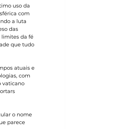
sférica com 
ndo a luta 
eso das 
limites da fé 
dade que tudo 
mpos atuais e 
logias, com 
o vaticano 
rtars 
cular o nome 
ue parece 