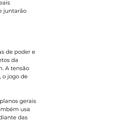
eais 
e juntarão 
s de poder e 
etos da 
m. A tensão 
 o jogo de 
também usa 
diante das 