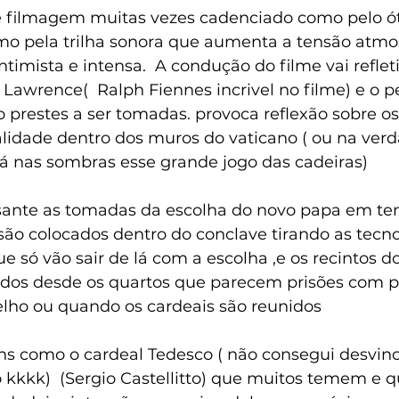
o pela trilha sonora que aumenta a tensão atmo
mista e intensa.  A condução do filme vai refleti
 Lawrence(  Ralph Fiennes incrivel no filme) e o p
 prestes a ser tomadas. provoca reflexão sobre os 
alidade dentro dos muros do vaticano ( ou na ver
á nas sombras esse grande jogo das cadeiras)
sante as tomadas da escolha do novo papa em te
são colocados dentro do conclave tirando as tecno
e só vão sair de lá com a escolha ,e os recintos d
os desde os quartos que parecem prisões com po
lho ou quando os cardeais são reunidos
s como o cardeal Tedesco ( não consegui desvin
 kkkk)  (Sergio Castellitto) que muitos temem e q