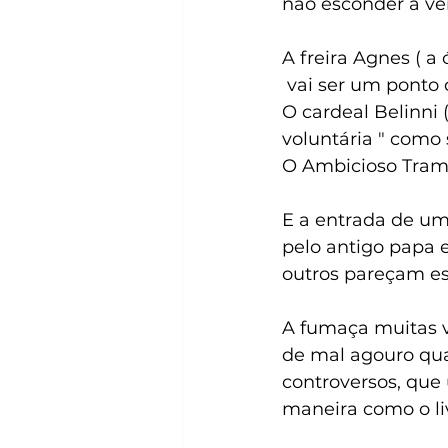
não esconder a ve
A freira Agnes ( a
 vai ser um pont
O cardeal Belinni 
voluntária " como
O Ambicioso Tramb
E a entrada de um
pelo antigo papa 
outros pareçam es
A fumaça muitas v
de mal agouro qua
controversos, que 
maneira como o li