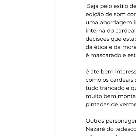
 Seja pelo estilo de filmagem muitas vezes cadenciado como pelo ótimo uso da 
edição de som com
uma abordagem inti
interna do cardeal
decisões que estão
da ética e da mor
é mascarado e est
é até bem interes
como os cardeais 
tudo trancado e qu
muito bem montad
pintadas de verme
Outros personagen
Nazaré do tedesco