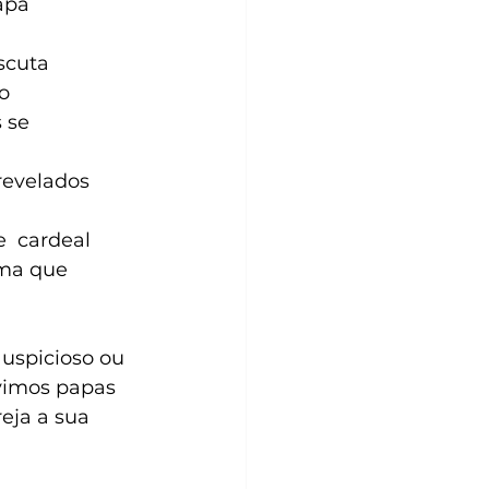
apa
scuta 
o
 se 
revelados
  cardeal 
ma que 
uspicioso ou  
vimos papas 
eja a sua 