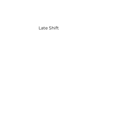
Late Shift
Críticas
Filmes
Ver tudo
Posts Relacionados