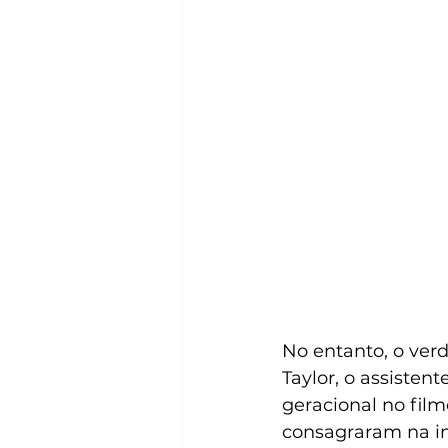
No entanto, o ver
Taylor, o assisten
geracional no fil
consagraram na in