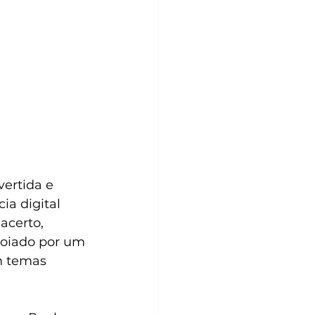
ertida e 
a digital 
acerto, 
poiado por um 
m temas 