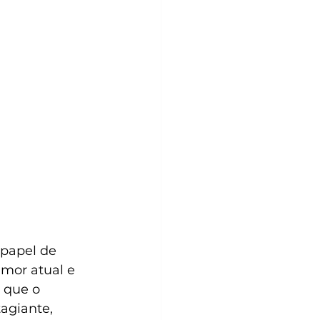
papel de 
umor atual e 
 que o 
agiante, 