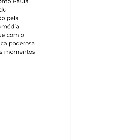
como Paula 
adu 
do pela 
omédia, 
ue com o 
ica poderosa 
nos momentos 