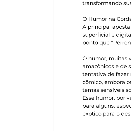
transformando suas
O Humor na Corda
A principal apost
superficial e digit
ponto que "Perren
O humor, muitas v
amazônicos e de s
tentativa de fazer
cômico, embora os
temas sensíveis so
Esse humor, por v
para alguns, espe
exótico para o de