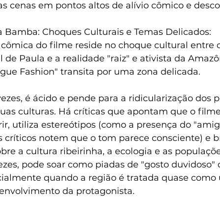
 cenas em pontos altos de alívio cômico e desconf
 Bamba: Choques Culturais e Temas Delicados:
a cômica do filme reside no choque cultural entre
al de Paula e a realidade "raiz" e ativista da Amazô
gue Fashion" transita por uma zona delicada.
ezes, é ácido e pende para a ridicularização dos 
uas culturas. Há críticas que apontam que o filme
 rir, utiliza estereótipos (como a presença do "amig
 críticos notem que o tom parece consciente) e b
bre a cultura ribeirinha, a ecologia e as populações
ezes, pode soar como piadas de "gosto duvidoso" o
cialmente quando a região é tratada quase como 
senvolvimento da protagonista.