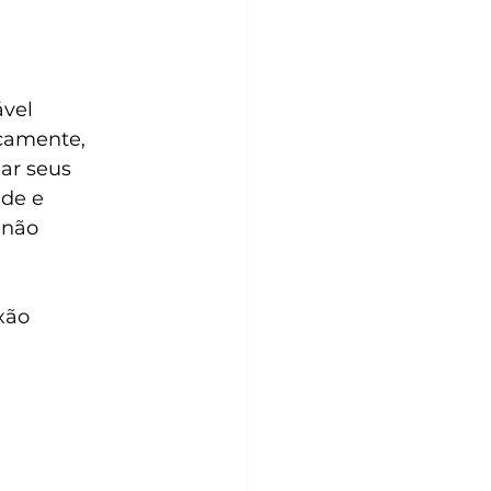
vel 
camente, 
ar seus 
de e 
 não 
xão