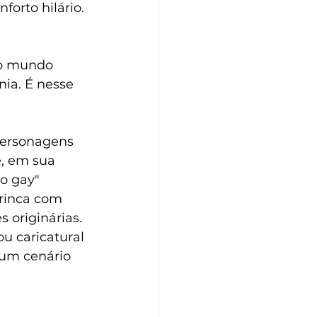
orto hilário.
 o mundo 
nia. É nesse 
personagens 
, em sua 
o gay" 
rinca com 
 originárias. 
u caricatural 
um cenário 