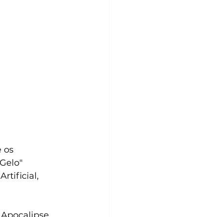
 os 
Gelo" 
tificial, 
 Apocalipse 