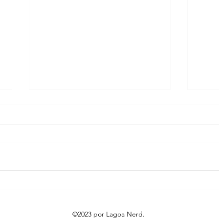
Crítica | Acampamento
Pri
Miasma: Adolescência,
Data
Sexo e Morte
Madd
©2023 por Lagoa Nerd.
Nico