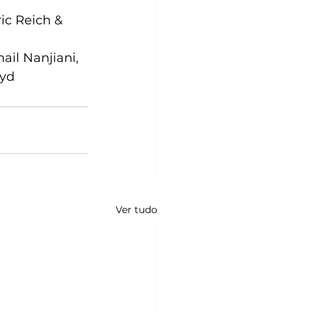
ic Reich & 
il Nanjiani, 
oyd
Ver tudo