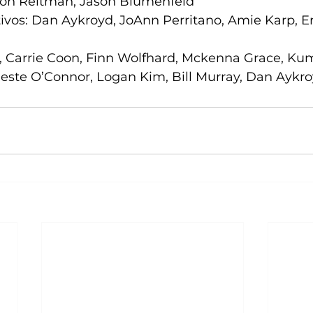
son Reitman, Jason Blumenfeld
vos: Dan Aykroyd, JoAnn Perritano, Amie Karp, Er
, Carrie Coon, Finn Wolfhard, Mckenna Grace, Kuma
leste O’Connor, Logan Kim, Bill Murray, Dan Aykr