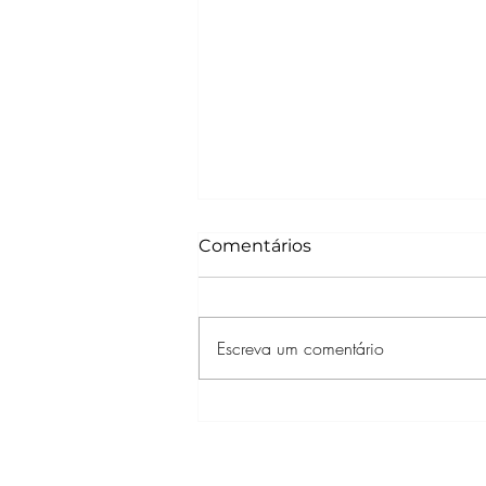
Comentários
Escreva um comentário
Paris Filmes divulga trailer
de “ONE PIECE O Filme”