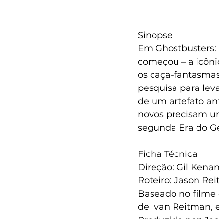
Sinopse
Em Ghostbusters: 
começou – a icôni
os caça-fantasmas
pesquisa para lev
de um artefato ant
novos precisam un
segunda Era do Ge
Ficha Técnica
Direção: Gil Kena
Roteiro: Jason Re
Baseado no filme 
de Ivan Reitman, 