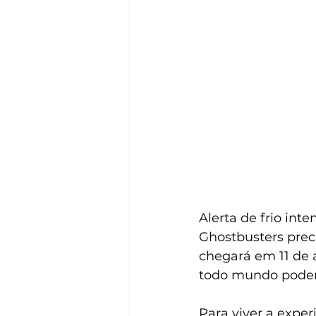
Alerta de frio int
Ghostbusters prec
chegará em 11 de ab
todo mundo poderá
Para viver a exper