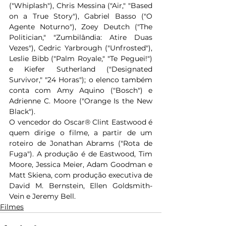
("Whiplash"), Chris Messina ("Air," "Based 
on a True Story"), Gabriel Basso ("O 
Agente Noturno"), Zoey Deutch ("The 
Politician," "Zumbilândia: Atire Duas 
Vezes"), Cedric Yarbrough ("Unfrosted"), 
Leslie Bibb ("Palm Royale," "Te Peguei!") 
e Kiefer Sutherland ("Designated 
Survivor," "24 Horas"); o elenco também 
conta com Amy Aquino ("Bosch") e 
Adrienne C. Moore ("Orange Is the New 
Black").  
O vencedor do Oscar® Clint Eastwood é 
quem dirige o filme, a partir de um 
roteiro de Jonathan Abrams ("Rota de 
Fuga"). A produção é de Eastwood, Tim 
Moore, Jessica Meier, Adam Goodman e 
Matt Skiena, com produção executiva de 
David M. Bernstein, Ellen Goldsmith-
Vein e Jeremy Bell.
Filmes