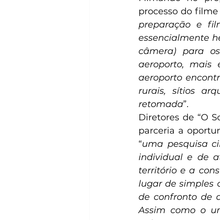
processo do filme
preparação e fi
essencialmente he
câmera) para os
aeroporto, mais 
aeroporto encont
rurais, sítios a
retomada
”.
Diretores de “O S
parceria a oport
“
uma pesquisa ci
individual e de 
território e a c
lugar de simples 
de confronto de d
Assim como o un