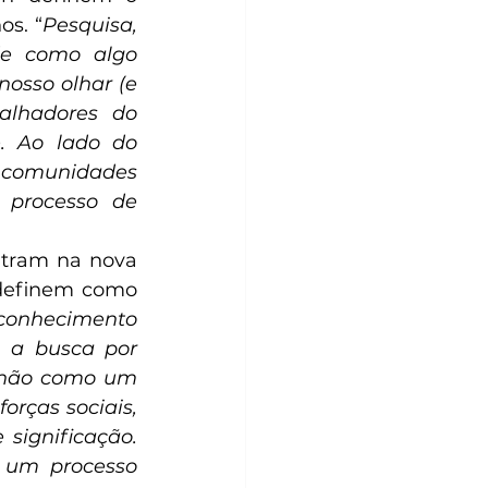
os. “
Pesquisa, 
e como algo 
osso olhar (e 
alhadores do 
. Ao lado do 
 comunidades 
 processo de 
ntram na nova 
definem como 
conhecimento 
 a busca por 
 não como um 
rças sociais, 
ignificação. 
 um processo 