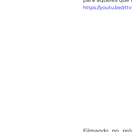
para aqueles que 
https://youtu.be/zt
Filmando no próp