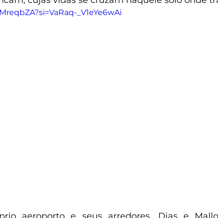
ficam, cujas vidas se cruzam naquele solo onde t
tvMreqbZA?si=VaRaq-_V1eYe6wAi
rio aeroporto e seus arredores, Dias e Mall