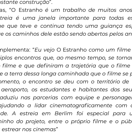
nstante construção
”.
as, “O Estranho
 é um trabalho de muitos anos
treia é uma janela importante para todas es
me que teve e continua tendo uma guiança espi
que os caminhos dele estão sendo abertos pelos anc
mplementa: “
Eu vejo 
O Estranho
 como um filme 
iplos encontros que, ao mesmo tempo, se tornar
filme e que definiram a trajetória que o filme ir
e a terra dessa longa caminhada que o filme se pr
ento, o encontro se deu com o território de G
aeroporto, os estudantes e habitantes dos seus
traduziu nas parcerias com equipe e personage
ajudando a lidar cinematograficamente com a
ade. A estreia em Berlim foi especial para 
nho do projeto, entre o próprio filme e o públi
 estrear nos cinemas
”