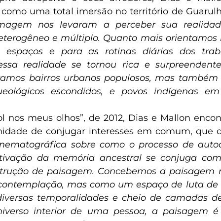
 como uma total imersão no território de Guarulh
lmagem nos levaram a perceber sua realidad
terogêneo e múltiplo. Quanto mais orientamos n
 espaços e para as rotinas diárias dos trab
essa realidade se tornou rica e surpreendente
ramos bairros urbanos populosos, mas também
rqueológicos escondidos, e povos indígenas em
ol nos meus olhos”, de 2012, Dias e Mallon enco
unidade de conjugar interesses em comum, que 
nematográfica sobre como o processo de auto
ativação da memória ancestral se conjuga com
onstrução de paisagem. Concebemos a paisagem
contemplação, mas como um espaço de luta de fo
iversas temporalidades e cheio de camadas de s
iverso interior de uma pessoa, a paisagem é