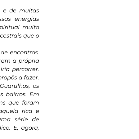
 e de muitas 
sas energias 
ritual muito 
estrais que o 
de encontros. 
am a própria 
ia percorrer. 
opôs a fazer. 
uarulhos, os 
 bairros. Em 
ns que foram 
quela rica e 
uma série de 
co. E, agora, 