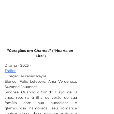
“Corações em Chamas” (“Hearts on 
Fire”)
Drama - 2025 - 
Trailer
Direção: Aurélien Peyre
Elenco: Félix Lefebvre, Anja Verderosa, 
Suzanne Jouannet
Sinopse: Quando o tímido Hugo, de 19 
anos, retorna à ilha de verão de sua 
família com sua audaciosa e 
glamourosa namorada, seu romance 
apaixonado colide com velhos amigos e 