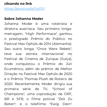
clicando no link
https://amzn.to/4rFsiQQ
Sobre Johanna Moder
Johanna Moder é uma roteirista e 
diretora austríaca. Seu primeiro longa-
metragem, "High Performace", ganhou 
o prestigiado Prêmio do Público no 
Festival Max Ophüls de 2014 (Alemanha). 
Seu outro longa, "Once Were Rebels", 
teve sua estreia internacional no 
Festival de Cinema de Zurique (Suíça), 
onde conquistou o Prêmio do Júri 
Ecumênico, além do prêmio de Melhor 
Direção no Festival Max Ophüls de 2020 
e o Prêmio Thomas Plush de Roteiro de 
2020. Recentemente, Moder dirigiu sua 
primeira série de TV, "School of 
Champions", uma coprodução da ORF, 
BR e SFR; o filme policial "Zeit Zu 
Beten"; e o telefilme "Ewig Dein". 