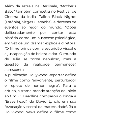
Além da estreia na Berlinale, "Mother’s 
Baby" também competiu no Festival de 
Cinema da Índia, Talinn Black Nights 
(Estônia), Sitges (Espanha), e dezenas de 
eventos ao redor do mundo. "Optei 
deliberadamente por contar esta 
história como um suspense psicológico, 
em vez de um drama", explica a diretora. 
"O filme brinca com a escuridão visual e 
a justaposição de beleza e dor. O mundo 
de Julia se torna nebuloso, mas a 
questão da realidade permanece", 
acrescenta. 
A publicação Hollywood Reporter define 
o filme como "envolvente, perturbador 
e repleto de humor negro". Para o 
crítico, a trama prende atenção do início 
ao fim. O Deadline comparou o longa a 
"Eraserhead", de David Lynch, em sua 
"evocação visceral da maternidade". Já o 
Hollywood News define o filme como 