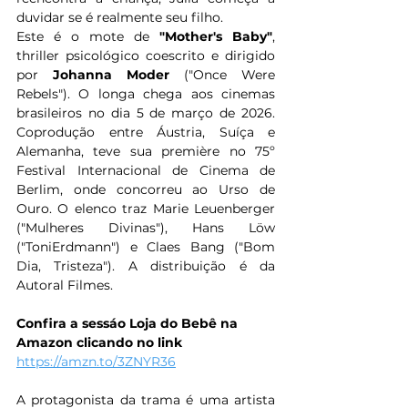
duvidar se é realmente seu filho.
Este é o mote de 
"Mother's Baby"
, 
thriller psicológico coescrito e dirigido 
por 
Johanna Moder 
("Once Were 
Rebels"). O longa chega aos cinemas 
brasileiros no dia 5 de março de 2026. 
Coprodução entre Áustria, Suíça e 
Alemanha, teve sua première no 75º 
Festival Internacional de Cinema de 
Berlim, onde concorreu ao Urso de 
Ouro. O elenco traz Marie Leuenberger 
("Mulheres Divinas"), Hans Löw 
("ToniErdmann") e Claes Bang ("Bom 
Dia, Tristeza"). A distribuição é da 
Autoral Filmes.
Confira a sessáo Loja do Bebê na 
Amazon clicando no link 
https://amzn.to/3ZNYR36
A protagonista da trama é uma artista 