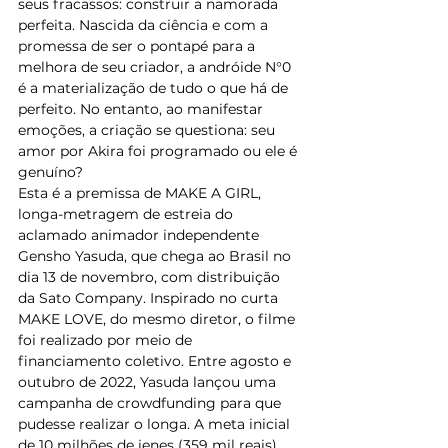
seus fracassos: construir a namorada 
perfeita. Nascida da ciência e com a 
promessa de ser o pontapé para a 
melhora de seu criador, a andróide N°0 
é a materialização de tudo o que há de 
perfeito. No entanto, ao manifestar 
emoções, a criação se questiona: seu 
amor por Akira foi programado ou ele é 
genuíno?
Esta é a premissa de MAKE A GIRL, 
longa-metragem de estreia do 
aclamado animador independente 
Gensho Yasuda, que chega ao Brasil no 
dia 13 de novembro, com distribuição 
da Sato Company. Inspirado no curta 
MAKE LOVE, do mesmo diretor, o filme 
foi realizado por meio de 
financiamento coletivo. Entre agosto e 
outubro de 2022, Yasuda lançou uma 
campanha de crowdfunding para que 
pudesse realizar o longa. A meta inicial 
de 10 milhões de ienes (359 mil reais) 