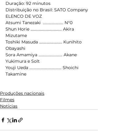
Duração: 92 minutos
Distribuição no Brasil: SATO Company
ELENCO DE VOZ
Atsumi Tanezaki  ...................... N°0
Shun Horie .................................. Akira 
Mizutame
Toshiki Masuda ......................... Kunihito 
Obayashi
Sora Amamiya .......................... Akane 
Yukimura e Solt
Youji Ueda ................................... Shoichi 
Takamine
Produções nacionais
Filmes
Notícias