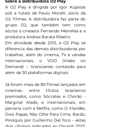
Sobre a distribuidora O2 Play
A O2 Play é dirigida por Igor Kupstas 
sob a tutela de Paulo Morelli, sócio da 
O2 Filmes. A distribuidora faz parte do 
grupo O2, que também tem como 
sócios o cineasta Fernando Meirelles e a 
produtora Andrea Barata Ribeiro.  
Em atividade desde 2013, a O2 Play se 
diferencia das demais distribuidoras por 
trabalhar, além do cinema, TV e vendas 
internacionais, o VOD (Video on 
Demand) – licenciando conteúdo para 
além de 30 plataformas digitais.
Já foram mais de 80 filmes lançados em 
cinemas, entre títulos brasileiros 
premiados, como Sócrates e Chorão - 
Marginal Alado, e internacionais, em 
parceria com a Netflix, como O Irlandês, 
Dois Papas, Não Olhe Para Cima, Bardo, 
Pinóquio por Guillermo Del Toro – estes 
dois últimos indicados ao Oscar® 2023, 