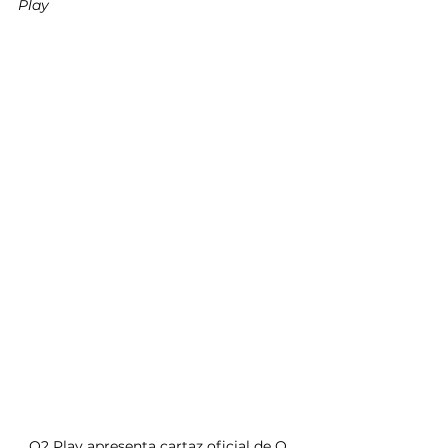
Play
O2 Play apresenta cartaz oficial de O 